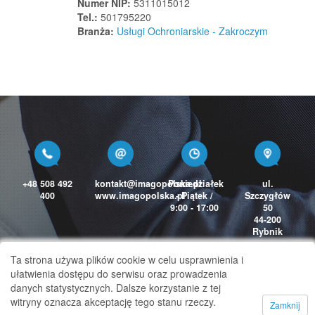
Numer NIP:
5311015012
Rawicz
Tel.:
501795220
Rąbień
Branża:
Usługi Ochroniarskie - Zakroczym
Rąbino
Recz
Reda
Regimin
Regulice
Reguły
Rejowiec
+48 508 492
kontakt@imagopolska.pl
Poniedziałek
ul.
Rejowiec Fabryczny
400
www.imagopolska.pl
- Piątek /
Szczygłów
Resko
9:00 - 17:00
50
44-200
Reszel
Rybnik
Rewal
Ta strona używa plików cookie w celu usprawnienia i
Rębków
ułatwienia dostępu do serwisu oraz prowadzenia
Ręczno
danych statystycznych. Dalsze korzystanie z tej
witryny oznacza akceptację tego stanu rzeczy.
Rędziny
Zamknij
Copyright 2026 © TelefonTajemniczegoKlienta.pl