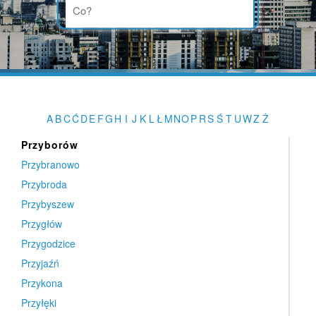
Przerośl
Przesmyki
Przeworsk
Przewóz
Przeźmierowo
Przodkowo
A
B
C
Ć
D
E
F
G
H
I
J
K
L
Ł
M
N
O
P
R
S
Ś
T
U
W
Z
Ż
Przybędza
Przyborów
Przybranowo
Przybroda
Przybyszew
Przygłów
Przygodzice
Przyjaźń
Przykona
Przyłęki