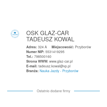
Rabka-Zdrój
Raciąż
Racibórz
Raciechowice
Raciszyn
OSK GLAZ-CAR
Racławice
TADEUSZ KOWAL
Raczki
Adres:
324 A
Miejscowość:
Przyborów
Raczki
Numer NIP:
5531419295
Tel.:
798500160
Raczyce
Strona WWW:
www.glaz-car.pl
Radgoszcz
E-mail:
tadeusz.kowal@vp.pl
Radlin
Branża:
Nauka Jazdy - Przyborów
Radlin
Radłów
Radłów
Ostatnio dodane firmy
Radocza
Radolinek