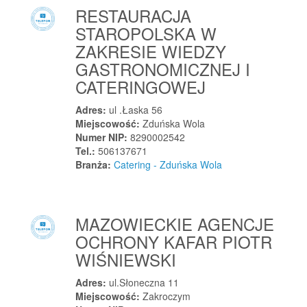
Radzymin
RESTAURACJA
STAROPOLSKA W
Radzyń Chełmiński
ZAKRESIE WIEDZY
Radzyń Podlaski
GASTRONOMICZNEJ I
Rajcza
CATERINGOWEJ
Rajgród
Rajgród
Adres:
ul .Łaska 56
Miejscowość:
Zduńska Wola
Rakoniewice
Numer NIP:
8290002542
Rakoszyn
Tel.:
506137671
Rakowiska
Branża:
Catering - Zduńska Wola
Raków
Rakszawa
MAZOWIECKIE AGENCJE
Raniżów
OCHRONY KAFAR PIOTR
Raszyn
WIŚNIEWSKI
Raszyn
Rawa Mazowiecka
Adres:
ul.Słoneczna 11
Miejscowość:
Zakroczym
Rawicz