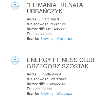
"FITMANIA" RENATA
Radom
URBAŃCZYK
Radom
Radomsko
Adres:
ul.Pardiaka 6
Miejscowość:
Myślenice
Radomyśl nad Sanem
Numer NIP:
6811405389
Radomyśl Wielki
Tel.:
662772999
Radwanice
Branża:
Siłownie - Myślenice
Radwanice
Radymno
ENERGY FITNESS CLUB
Radziechowice Pierwsze
GRZEGORZ SZOSTAK
Radziechowy
Radziejowice
Adres:
ul. Bielańska 4
Radziejów
Miejscowość:
Warszawa
Numer NIP:
1132665145
Radziejów
Tel.:
228263353
Radzionków
Branża:
Siłownie - Warszawa
Radziszów
Radzymin