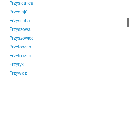
Przysietnica
Przystajń
Przysucha
Przyszowa
Przyszowice
Przytoczna
Przytoczno
Przytyk
Przywidz
Psary
Pstrążna
Pszczółki
Pszczyna
Pszów
Puck
Pudliszki