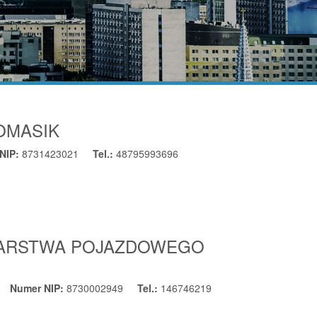
TOMASIK
NIP:
8731423021
Tel.:
48795993696
CHARSTWA POJAZDOWEGO
Numer NIP:
8730002949
Tel.:
146746219