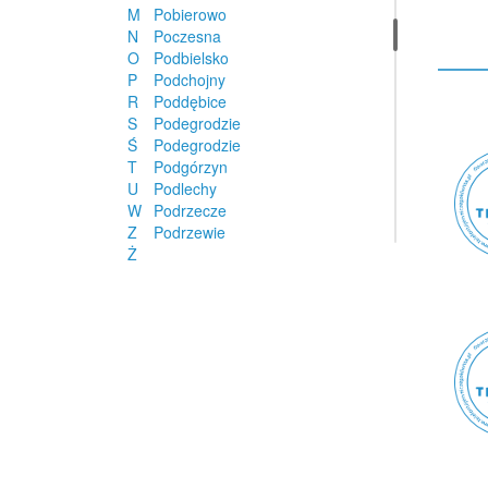
M
Pobierowo
N
Poczesna
O
Podbielsko
P
Podchojny
R
Poddębice
S
Podegrodzie
Ś
Podegrodzie
T
Podgórzyn
U
Podlechy
W
Podrzecze
Z
Podrzewie
Ż
Pogorzela
Pogorzela
Pogórze
Pogwizdów
Pokój
Pokrzywnica
Polanica-Zdrój
Polanów
Police
Police
Polkowice