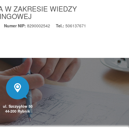
A W ZAKRESIE WIEDZY
RINGOWEJ
Numer NIP:
8290002542
Tel.:
506137671
ul. Szczygłów 50
44-200 Rybnik