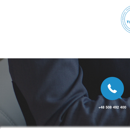
Polska Nowa Wieś
Polskie Olędry
Polwica
Połajewo
Połaniec
Połchowo
Połczyn-Zdrój
Połczyno
Połomia
Pomiechówek
Poniatowa
Poniec
Popielów
Popowo
Poraj
Porąbka
Porąbka
Poręba
Poręba
+48 508 492 400
Poronin
Porządzie
Posada
Posada