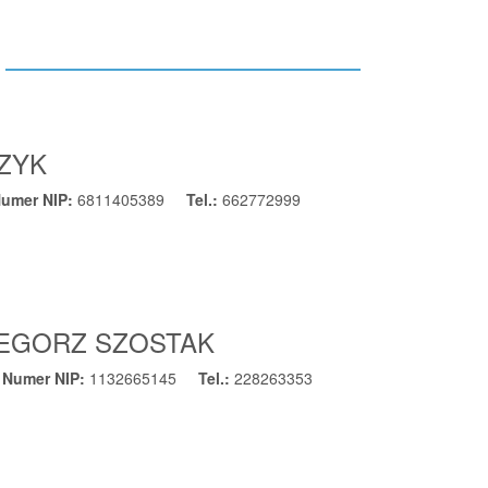
CZYK
umer NIP:
6811405389
Tel.:
662772999
ZEGORZ SZOSTAK
Numer NIP:
1132665145
Tel.:
228263353