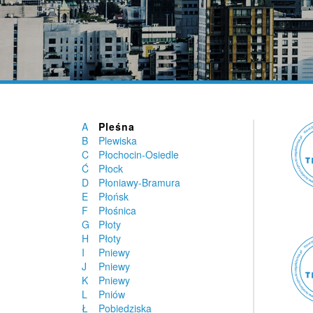
Piotrkówek Duży
Pisarzowice
Pisarzowice
Piskory
Pisz
Piszczac
Piwniczna-Zdrój
Platerów
Pleszew
A
Pleśna
B
Plewiska
C
Płochocin-Osiedle
Ć
Płock
D
Płoniawy-Bramura
E
Płońsk
F
Płośnica
G
Płoty
H
Płoty
I
Pniewy
J
Pniewy
K
Pniewy
L
Pniów
Ł
Pobiedziska