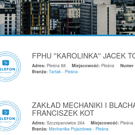
FPHU ''KAROLINKA'' JACEK 
Adres:
Pleśna 88
Miejscowość:
Pleśna
Numer 
Branża:
Tartak - Pleśna
ZAKŁAD MECHANIKI I BLA
FRANCISZEK KOT
Adres:
Szczepanowice 264
Miejscowość:
Pleśna
Branża:
Mechanika Pojazdowa - Pleśna