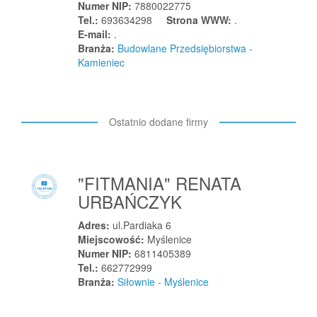
Kiełpino
Numer NIP:
7880022775
Tel.:
693634298
Strona WWW:
.
Kiełpino
E-mail:
.
Kietlin
Branża:
Budowlane Przedsiębiorstwa -
Kamieniec
Kietrz
Kieźliny
Kisielice
Ostatnio dodane firmy
Kisielice
Kiszkowo
Klecza Dolna
"FITMANIA" RENATA
Klecza Górna
URBAŃCZYK
Kleczew
Klembów
Adres:
ul.Pardiaka 6
Miejscowość:
Myślenice
Kleosin
Numer NIP:
6811405389
Klepacze
Tel.:
662772999
Branża:
Siłownie - Myślenice
Kleszczów
Klikuszowa