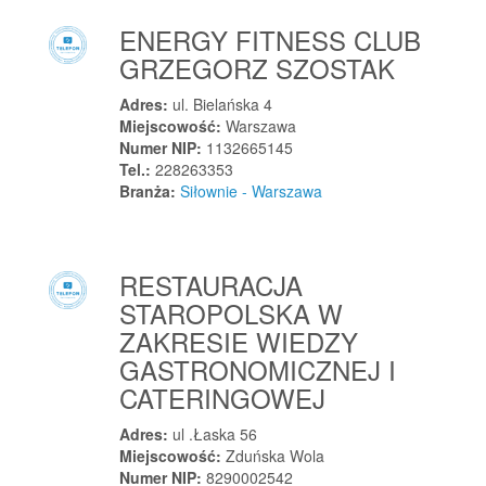
Klimontów
ENERGY FITNESS CLUB
Klimontów
GRZEGORZ SZOSTAK
Klonowo Dolne
Kluczbork
Adres:
ul. Bielańska 4
Miejscowość:
Warszawa
Klucze
Numer NIP:
1132665145
Klucze
Tel.:
228263353
Kluczewsko
Branża:
Siłownie - Warszawa
Klukowa Huta
Kluszkowce
RESTAURACJA
Kłaj
STAROPOLSKA W
Kłecko
ZAKRESIE WIEDZY
Kłobuck
GASTRONOMICZNEJ I
Kłoczew
CATERINGOWEJ
Kłodawa
Kłodawa
Adres:
ul .Łaska 56
Miejscowość:
Zduńska Wola
Kłodzin
Numer NIP:
8290002542