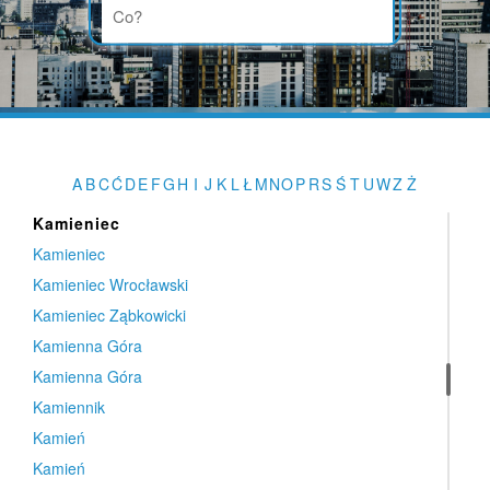
Kalisz Pomorski
Kalonka
Kalwaria Zebrzydowska
Kałduny
Kamesznica
Kamienica
A
B
C
Ć
D
E
F
G
H
I
J
K
L
Ł
M
N
O
P
R
S
Ś
T
U
W
Z
Ż
Kamienica
Kamieniec
Kamieniec
Kamieniec Wrocławski
Kamieniec Ząbkowicki
Kamienna Góra
Kamienna Góra
Kamiennik
Kamień
Kamień