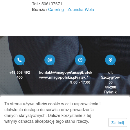
Kłodzko
Tel.:
506137671
Branża:
Catering - Zduńska Wola
Kłomnice
Kłyż
Knurów
Knyszyn
Knyszyn
Kobiernice
Kobierno
Kobierzyce
+48 508 492
kontakt@imagopolska.pl
Poniedziałek
ul.
Kobyla Góra
400
www.imagopolska.pl
- Piątek /
Szczygłów
9:00 - 17:00
50
Kobyla Góra
44-200
Kobylanka
Rybnik
Kobylin
Ta strona używa plików cookie w celu usprawnienia i
Kobylnica
ułatwienia dostępu do serwisu oraz prowadzenia
danych statystycznych. Dalsze korzystanie z tej
Kobylnica
witryny oznacza akceptację tego stanu rzeczy.
Zamknij
Copyright 2026 © TelefonTajemniczegoKlienta.pl
Kobyłka