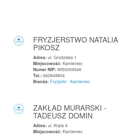
Kąkolewo
Kąty
Kąty Nowe
Kąty Wrocławskie
Kcynia
FRYZJERSTWO NATALIA
Kędzierzyn-Koźle
PIKOSZ
Kępno
Adres:
ul. Grodziska 1
Kętrzyn
Miejscowość:
Kamieniec
Numer NIP:
9950059946
Kęty
Tel.:
662649804
Kielce
Branża:
Fryzjerki - Kamieniec
Kielno
Kielno
Kiełczewo
ZAKŁAD MURARSKI -
Kiełczów
TADEUSZ DOMIN
Kiełczygłów
Adres:
ul. Kręta 4
Kiełpin
Miejscowość:
Kamieniec