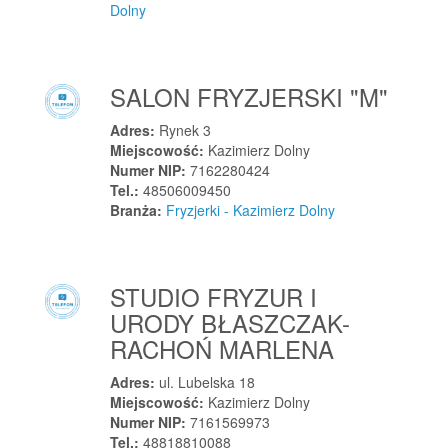
Knyszyn
Dolny
Kobiernice
Kobierno
SALON FRYZJERSKI "M"
Kobierzyce
Kobyla Góra
Adres:
Rynek 3
Kobyla Góra
Miejscowość:
Kazimierz Dolny
Numer NIP:
7162280424
Kobylanka
Tel.:
48506009450
Kobylin
Branża:
Fryzjerki - Kazimierz Dolny
Kobylnica
Kobylnica
Kobyłka
STUDIO FRYZUR I
URODY BŁASZCZAK-
Kobyłka
RACHOŃ MARLENA
Kochanowice
Kochcice
Adres:
ul. Lubelska 18
Kocierzew Południowy
Miejscowość:
Kazimierz Dolny
Numer NIP:
7161569973
Kock
Tel.:
48818810088