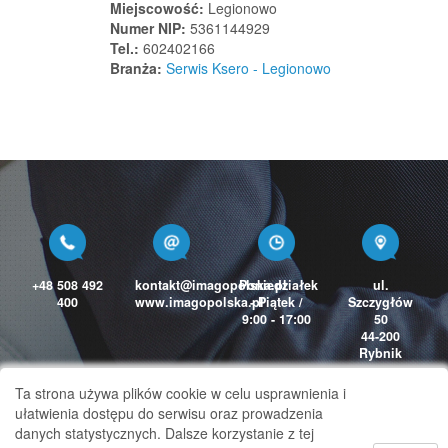
Miejscowość:
Legionowo
Łuków
Numer NIP:
5361144929
Łysakowo
Tel.:
602402166
Branża:
Serwis Ksero - Legionowo
Łyse
Łysomice
M
Maciejowice
Magdalenka
Majdan Górny
Majdan Królewski
Maków
+48 508 492
kontakt@imagopolska.pl
Poniedziałek
ul.
Maków Mazowiecki
400
www.imagopolska.pl
- Piątek /
Szczygłów
9:00 - 17:00
50
Maków Podhalański
44-200
Rybnik
Malanów
Malbork
Ta strona używa plików cookie w celu usprawnienia i
Malbork
ułatwienia dostępu do serwisu oraz prowadzenia
danych statystycznych. Dalsze korzystanie z tej
Malczyce