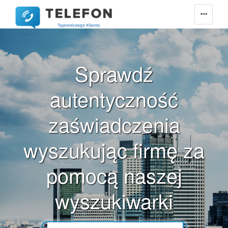
Kuryłówka
Kurzętnik
Kusięta
Kuślin
Kutno
Sprawdź
Kuźnia Raciborska
autentyczność
Kuźnica Czarnkowska
Kuźnica Lechowa
zaświadczenia
Kwidzyn
Kwietniki
wyszukując firmę za
Kwilcz
Kwirynów
pomocą naszej
L
wyszukiwarki
Lachowice
Lanckorona
Laryszów