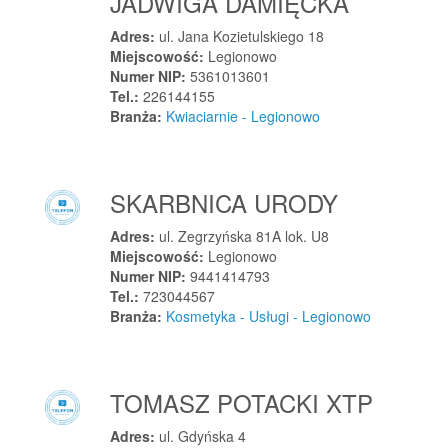
JADWIGA DAMIĘCKA
Łosice
Adres:
ul. Jana Kozietulskiego 18
Łosiów
Miejscowość:
Legionowo
Łososina Dolna
Numer NIP:
5361013601
Tel.:
226144155
Łowicz
Branża:
Kwiaciarnie - Legionowo
Łowicz
Łozina
Łódź
SKARBNICA URODY
Łódź
Adres:
ul. Zegrzyńska 81A lok. U8
Łódź-Bałuty
Miejscowość:
Legionowo
Łódź-Polesie
Numer NIP:
9441414793
Łódź-Widzew
Tel.:
723044567
Branża:
Kosmetyka - Usługi - Legionowo
Łubianka
Łubniany
Łubowo
TOMASZ POTACKI XTP
Łukowa
Łukowica
Adres:
ul. Gdyńska 4