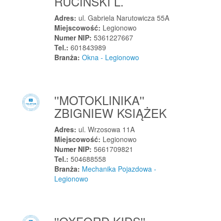
RUCIŃSKI L.
Lubowidz
Lubraniec
Adres:
ul. Gabriela Narutowicza 55A
Miejscowość:
Legionowo
Lubrza
Numer NIP:
5361227667
Lubrza
Tel.:
601843989
Branża:
Okna - Legionowo
Lubsko
Lubstów
Lubsza
''MOTOKLINIKA''
Lucynów
ZBIGNIEW KSIĄŻEK
Ludźmierz
Lusówko
Adres:
ul. Wrzosowa 11A
Miejscowość:
Legionowo
Lutcza
Numer NIP:
5661709821
Lutocin
Tel.:
504688558
Branża:
Mechanika Pojazdowa -
Lutomiersk
Legionowo
Lututów
Luzino
Lwówek