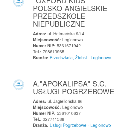
''OXFORD KIDS''
Lwówek Śląski
POLSKO-ANGIELSKIE
Ł
PRZEDSZKOLE
Łabowa
NIEPUBLICZNE
Łabunie
Adres:
ul. Hetmańska 9/14
Łagiewniki
Miejscowość:
Legionowo
Numer NIP:
5361671942
Łagiewniki
Tel.:
798613965
Łagodzin
Branża:
Przedszkola, Żłobki - Legionowo
Łagów
Łagów
Łanięta
A."APOKALIPSA" S.C.
Łany
USŁUGI POGRZEBOWE
Łany Wielkie
Adres:
ul. Jagiellońska 66
Łańce
Miejscowość:
Legionowo
Łańcut
Numer NIP:
5361010637
Tel.:
227741588
Łapanów
Branża:
Usługi Pogrzebowe - Legionowo
Łapino Kartuskie