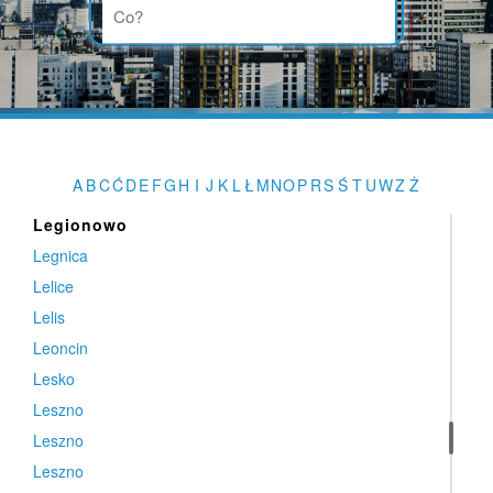
Laski
Laskowa
Laskowice
Lasowice Wielkie
Lądek
Lądek-Zdrój
A
B
C
Ć
D
E
F
G
H
I
J
K
L
Ł
M
N
O
P
R
S
Ś
T
U
W
Z
Ż
Legionowo
Legionowo
Legnica
Lelice
Lelis
Leoncin
Lesko
Leszno
Leszno
Leszno