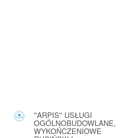
Lubień Kujawski
Lubiewo
Lubin
Lubin
Lublin
Lubliniec
Lubochnia
Lubochnia Dworska
Lubomia
Lubomierz
Lubomierz
Lubomino
Luboń
''ARPIS'' USŁUGI
Luboń
OGÓLNOBUDOWLANE,
Luborzyca
WYKOŃCZENIOWE
Lubowidz