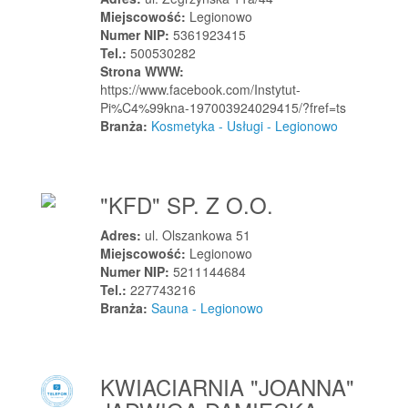
Łęczyca
Miejscowość:
Legionowo
Numer NIP:
5361923415
Łęg Tarnowski
Tel.:
500530282
Łękawica
Strona WWW:
Łękawica
https://www.facebook.com/Instytut-
Pi%C4%99kna-197003924029415/?fref=ts
Łęknica
Branża:
Kosmetyka - Usługi - Legionowo
Łętownia
Łobez
Łobżenica
"KFD" SP. Z O.O.
Łochów
Adres:
ul. Olszankowa 51
Łodygowice
Miejscowość:
Legionowo
Łomazy
Numer NIP:
5211144684
Tel.:
227743216
Łomianki
Branża:
Sauna - Legionowo
Łomianki Dolne
Łomnica
Łomża
KWIACIARNIA "JOANNA"
Łopuszno