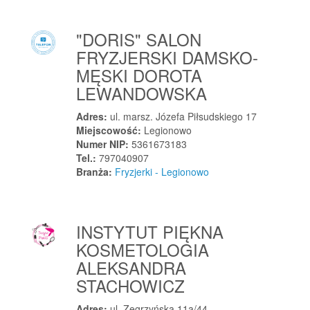
Łapsze Wyżne
Łapy
"DORIS" SALON
Łasin
FRYZJERSKI DAMSKO-
Łask
MĘSKI DOROTA
Łaskarzew
LEWANDOWSKA
Ławnica
Adres:
ul. marsz. Józefa Piłsudskiego 17
Łaziska Górne
Miejscowość:
Legionowo
Numer NIP:
5361673183
Łaznowska Wola
Tel.:
797040907
Łazy
Branża:
Fryzjerki - Legionowo
Łazy
Łazy Małe
Łącko
INSTYTUT PIĘKNA
Łeba
KOSMETOLOGIA
Łekno
ALEKSANDRA
STACHOWICZ
Łęczna
Łęczyca
Adres:
ul. Zegrzyńska 11a/44