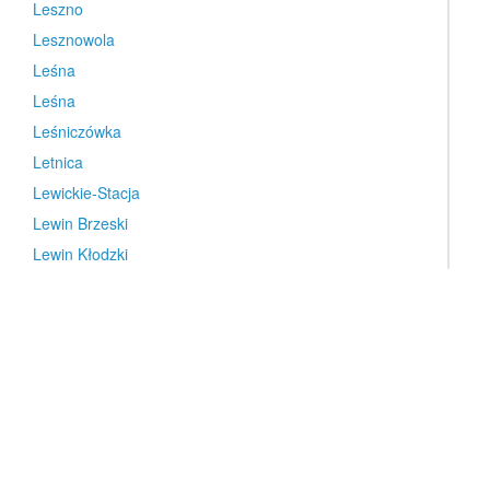
Leszno
Lesznowola
Leśna
Leśna
Leśniczówka
Letnica
Lewickie-Stacja
Lewin Brzeski
Lewin Kłodzki
Lewniowa
Leżajsk
Lębork
Lędziny
Lgota Wielka
Libiąż
Lidzbark