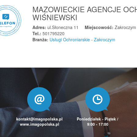
MAZOWIECKIE AGENCJE OC
WIŚNIEWSKI
Adres:
ul.Słoneczna 11
Miejscowość:
Zakroczym
Tel.:
501795220
Branża:
Usługi Ochroniarskie - Zakroczym
kontakt@imagopolska.pl
Poniedziałek - Piątek /
www.imagopolska.pl
9:00 - 17:00