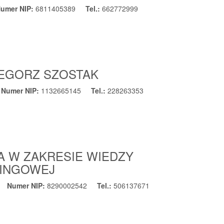
umer NIP:
6811405389
Tel.:
662772999
ZEGORZ SZOSTAK
Numer NIP:
1132665145
Tel.:
228263353
A W ZAKRESIE WIEDZY
RINGOWEJ
Numer NIP:
8290002542
Tel.:
506137671