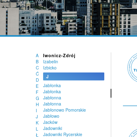
Imielin
Inowrocław
Inwałd
Istebna
Iwaniska
Iwanowice
Iwanowice Duże
Iwkowa
Iwonicz
A
Iwonicz-Zdrój
B
Izabelin
C
Izbicko
Ć
J
D
Jabłonka
E
Jabłonka
F
Jabłonna
G
Jabłonna
H
Jabłonowo Pomorskie
I
Jabłowo
J
Jacków
K
Jadowniki
L
Jadowniki Rycerskie
Ł