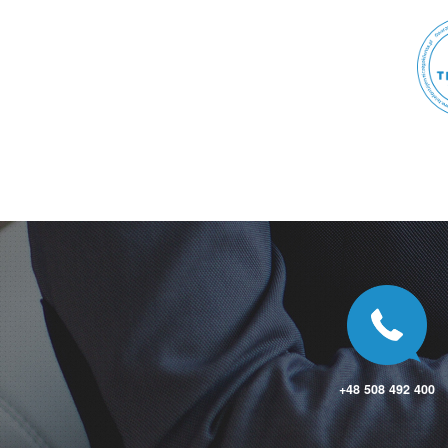
Jasienica Rosielna
Jasionów
Jaskrów
Jasło
Jastarnia
Jastkowice
Jastków
Jastrowie
Jastrząb
Jastrzębia Góra
Jastrzębie-Zdrój
Jaśliska
Jawiszowice
Jawor
Jawor
Jawornik Polski
Jaworowa
Jaworze
Jaworzno
Jaworzno
+48 508 492 400
Jaworzyna Śląska
Jazgarzew
Jedlicze