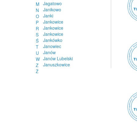
Jagatowo
M
Janikowo
N
Janki
O
Jankowice
P
Jankowice
R
Jankowice
S
Jankówko
Ś
Janowiec
T
Janów
U
Janów Lubelski
W
Januszkowice
Z
Januszno
Ż
Jaraczewo
Jarocin
Jarocin
Jaromirowice
Jarosław
Jarosław
Jarosławiec
Jaroszów
Jasienica
Jasienica