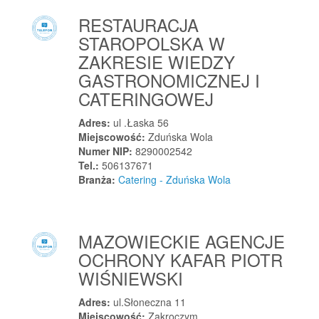
Radomyśl nad Sanem
RESTAURACJA
Radomyśl Wielki
STAROPOLSKA W
Radwanice
ZAKRESIE WIEDZY
Radwanice
GASTRONOMICZNEJ I
Radymno
CATERINGOWEJ
Radziechowice Pierwsze
Adres:
ul .Łaska 56
Radziechowy
Miejscowość:
Zduńska Wola
Radziejowice
Numer NIP:
8290002542
Tel.:
506137671
Radziejów
Branża:
Catering - Zduńska Wola
Radziejów
Radzionków
Radziszów
MAZOWIECKIE AGENCJE
Radzymin
OCHRONY KAFAR PIOTR
Radzymin
WIŚNIEWSKI
Radzyń Chełmiński
Adres:
ul.Słoneczna 11
Radzyń Podlaski
Miejscowość:
Zakroczym