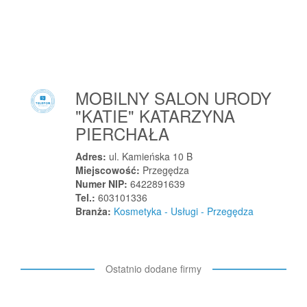
Pułtusk
Puńców
Purda
Pustyny
Puszcza Mariańska
MOBILNY SALON URODY
Puszczykowo
"KATIE" KATARZYNA
Puszczykowo
PIERCHAŁA
Puznówka
Adres:
ul. Kamieńska 10 B
Pyrzyce
Miejscowość:
Przegędza
Pyskowice
Numer NIP:
6422891639
Pyzdry
Tel.:
603101336
Branża:
Kosmetyka - Usługi - Przegędza
R
Raba Wyżna
Rabka-Zdrój
Ostatnio dodane firmy
Raciąż
Racibórz