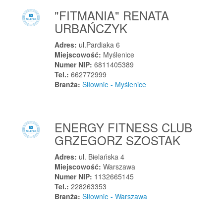
Raciechowice
"FITMANIA" RENATA
Raciszyn
URBAŃCZYK
Racławice
Adres:
ul.Pardiaka 6
Raczki
Miejscowość:
Myślenice
Raczki
Numer NIP:
6811405389
Tel.:
662772999
Raczyce
Branża:
Siłownie - Myślenice
Radgoszcz
Radlin
Radlin
ENERGY FITNESS CLUB
Radłów
GRZEGORZ SZOSTAK
Radłów
Adres:
ul. Bielańska 4
Radocza
Miejscowość:
Warszawa
Radolinek
Numer NIP:
1132665145
Tel.:
228263353
Radom
Branża:
Siłownie - Warszawa
Radom
Radomsko