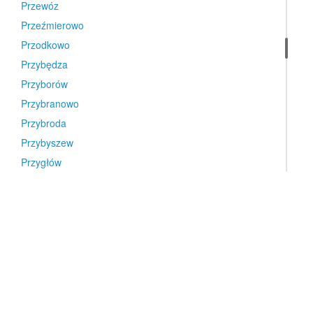
Przewóz
Przeźmierowo
Przodkowo
Przybędza
Przyborów
Przybranowo
Przybroda
Przybyszew
Przygłów
Przygodzice
Przyjaźń
Przykona
Przyłęki
Przysietnica
Przystajń
Przysucha