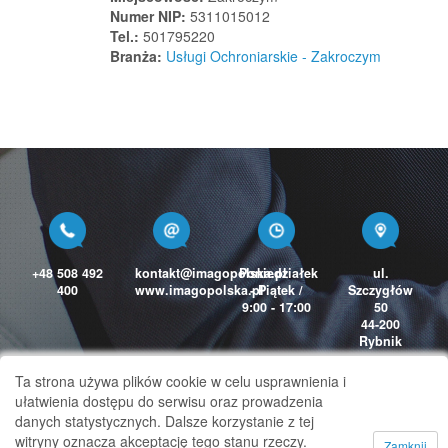
Rajcza
Numer NIP:
5311015012
Tel.:
501795220
Rajgród
Branża:
Usługi Ochroniarskie - Zakroczym
Rajgród
Rakoniewice
Rakoszyn
Rakowiska
Raków
Rakszawa
Raniżów
Raszyn
+48 508 492
kontakt@imagopolska.pl
Poniedziałek
ul.
400
www.imagopolska.pl
- Piątek /
Szczygłów
Raszyn
9:00 - 17:00
50
Rawa Mazowiecka
44-200
Rybnik
Rawicz
Rawicz
Ta strona używa plików cookie w celu usprawnienia i
ułatwienia dostępu do serwisu oraz prowadzenia
Rąbień
danych statystycznych. Dalsze korzystanie z tej
Rąbino
witryny oznacza akceptację tego stanu rzeczy.
Zamknij