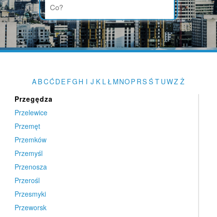
Pruszków
Przasnysz
Przechlewo
Przecław
Przecław
Przedbórz
A
B
C
Ć
D
E
F
G
H
I
J
K
L
Ł
M
N
O
P
R
S
Ś
T
U
W
Z
Ż
Przedecz
Przegędza
Przelewice
Przemęt
Przemków
Przemyśl
Przenosza
Przerośl
Przesmyki
Przeworsk