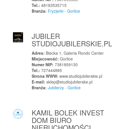
Tel.:
48183535715
Jasło
Branża:
Fryzjerki - Gorlice
Jastarnia
Jastkowice
Jastków
JUBILER
Jastrowie
STUDIOJUBILERSKIE.PL
Jastrząb
Adres:
Biecka 1, Galeria Rondo Center
Jastrzębia Góra
Miejscowość:
Gorlice
Jastrzębie-Zdrój
Numer NIP:
7381859130
Tel.:
727444885
Jaśliska
Strona WWW:
www.studiojubilerskie.pl
Jawiszowice
E-mail:
sklep@studiojubilerske.pl
Branża:
Jubilerzy - Gorlice
Jawor
Jawor
Jawornik Polski
KAMIL BOLEK INVEST
Jaworowa
DOM BIURO
Jaworze
NIERUCHOMOŚCI
Jaworzno