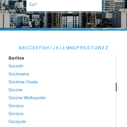
Gołańcz
Gołcza
Gołdap
Gołuchów
Gomunice
Goniądz
A
B
C
Ć
D
E
F
G
H
I
J
K
L
Ł
M
N
O
P
R
S
Ś
T
U
W
Z
Ż
Goręczyno
Gorlice
Gorzelin
Gorzkowice
Gorzków-Osada
Gorzów
Gorzów Wielkopolski
Gorzyca
Gorzyce
Gorzyczki