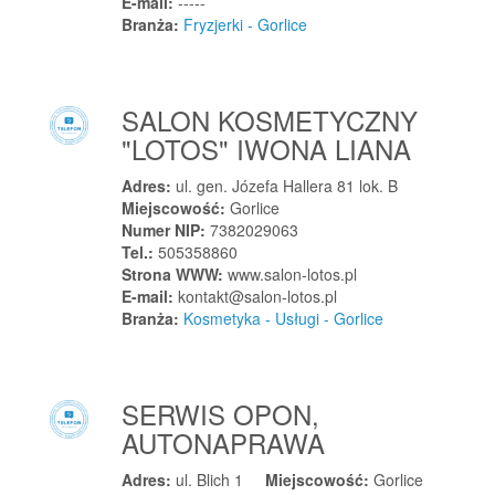
E-mail:
-----
Branża:
Fryzjerki - Gorlice
Józefów
Józefów
Józefów
SALON KOSMETYCZNY
Juchnowiec Kościelny
"LOTOS" IWONA LIANA
Jugów
Juszczyn
Adres:
ul. gen. Józefa Hallera 81 lok. B
Miejscowość:
Gorlice
Juszkowo
Numer NIP:
7382029063
Jutrosin
Tel.:
505358860
Strona WWW:
www.salon-lotos.pl
K
E-mail:
kontakt@salon-lotos.pl
Kaczanowo
Branża:
Kosmetyka - Usługi - Gorlice
Kaczory
Kaczyce
SERWIS OPON,
Kaczyce
AUTONAPRAWA
Kadłub Wolny
Kadzidło
Adres:
ul. Blich 1
Miejscowość:
Gorlice