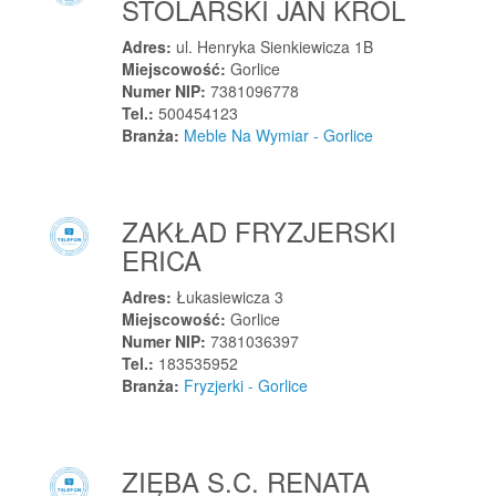
STOLARSKI JAN KRÓL
Kamieniec
Kamieniec
Adres:
ul. Henryka Sienkiewicza 1B
Kamieniec Wrocławski
Miejscowość:
Gorlice
Numer NIP:
7381096778
Kamieniec Ząbkowicki
Tel.:
500454123
Kamienna Góra
Branża:
Meble Na Wymiar - Gorlice
Kamienna Góra
Kamiennik
Kamień
ZAKŁAD FRYZJERSKI
ERICA
Kamień
Kamień Krajeński
Adres:
Łukasiewicza 3
Kamień Pomorski
Miejscowość:
Gorlice
Numer NIP:
7381036397
Kamień Śląski
Tel.:
183535952
Kamieńczyk
Branża:
Fryzjerki - Gorlice
Kamieńsk
Kamieńszczyzna
Kamionka
ZIĘBA S.C. RENATA