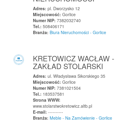
Jaworzno
Adres:
pl. Dworzysko 12
Miejscowość:
Gorlice
Jaworzyna Śląska
Numer NIP:
7382032740
Jazgarzew
Tel.:
508406171
Branża:
Biura Nieruchomości - Gorlice
Jedlicze
Jedlina-Zdrój
Jedlińsk
KRETOWICZ WACŁAW -
Jedlnia
ZAKŁAD STOLARSKI
Jedlnia-Letnisko
Jedwabne
Adres:
ul. Władysława Sikorskiego 35
Miejscowość:
Gorlice
Jejkowice
Numer NIP:
7381021504
Jelcz-Laskowice
Tel.:
183537581
Jelenia Góra
Strona WWW:
www.stolarstwokretowicz.altb.pl
Jelenia Góra
E-mail:
----------
Jeleniów
Branża:
Meble - Na Zamówienie - Gorlice
Jeleśnia
Jelnica