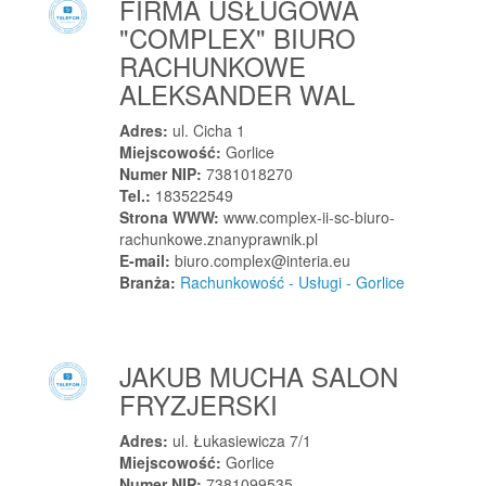
FIRMA USŁUGOWA
Janów Lubelski
"COMPLEX" BIURO
RACHUNKOWE
Januszkowice
ALEKSANDER WAL
Januszno
Jaraczewo
Adres:
ul. Cicha 1
Jarocin
Miejscowość:
Gorlice
Numer NIP:
7381018270
Jarocin
Tel.:
183522549
Jaromirowice
Strona WWW:
www.complex-ii-sc-biuro-
rachunkowe.znanyprawnik.pl
Jarosław
E-mail:
biuro.complex@interia.eu
Jarosław
Branża:
Rachunkowość - Usługi - Gorlice
Jarosławiec
Jaroszów
Jasienica
JAKUB MUCHA SALON
Jasienica
FRYZJERSKI
Jasienica Rosielna
Adres:
ul. Łukasiewicza 7/1
Jasionów
Miejscowość:
Gorlice
Jaskrów
Numer NIP:
7381099535