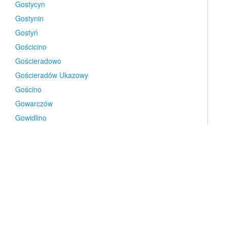
Gostycyn
Gostynin
Gostyń
Gościcino
Gościeradowo
Gościeradów Ukazowy
Gościno
Gowarczów
Gowidlino
Goworowo
Gozdnica
Gozdowo
Gólczewo
Góra
Góra
Góra