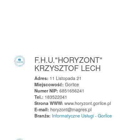
Jabłonna
Jabłonna
Jabłonowo Pomorskie
Jabłowo
Jacków
Jadowniki
F.H.U."HORYZONT"
Jadowniki Rycerskie
KRZYSZTOF LECH
Jagatowo
Janikowo
Adres:
11 Listopada 21
Miejscowość:
Gorlice
Janki
Numer NIP:
6851656241
Jankowice
Tel.:
183522041
Strona WWW:
www.horyzont.gorlice.pl
Jankowice
E-mail:
horyzont@magres.pl
Jankowice
Branża:
Informatyczne Usługi - Gorlice
Jankówko
Janowiec
Janów