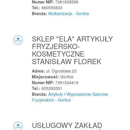
Kaletnik
Numer NIP:
7381838599
Tel.:
880555833
Kalety
Branża:
Wulkanizacja - Gorlice
Kalety
Kalinowo
Kalinówka
SKLEP "ELA" ARTYKUŁY
Kaliska
FRYZJERSKO-
Kaliska
KOSMETYCZNE
Kaliska
STANISŁAW FLOREK
Kalisz
Adres:
ul. Ogrodowa 23
Kalisz Pomorski
Miejscowość:
Gorlice
Kalonka
Numer NIP:
7381024419
Tel.:
605293551
Kalwaria Zebrzydowska
Branża:
Artykuły I Wyposażenie Salonów
Kałduny
Fryzjerskich - Gorlice
Kamesznica
Kamienica
USŁUGOWY ZAKŁAD
Kamienica