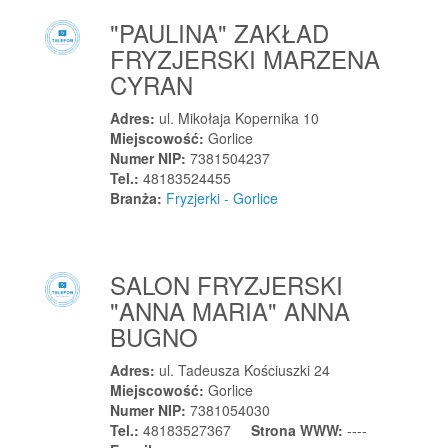
"PAULINA" ZAKŁAD
Jemielnica
FRYZJERSKI MARZENA
Jenin
CYRAN
Jeszkowice
Jeziernia
Adres:
ul. Mikołaja Kopernika 10
Jeziorany
Miejscowość:
Gorlice
Numer NIP:
7381504237
Jeżewo
Tel.:
48183524455
Jeżowe
Branża:
Fryzjerki - Gorlice
Jeżów
Jędrzejów
SALON FRYZJERSKI
Jędrzychów
"ANNA MARIA" ANNA
Jodłownik
BUGNO
Jonkowo
Jordanów
Adres:
ul. Tadeusza Kościuszki 24
Jordanów
Miejscowość:
Gorlice
Numer NIP:
7381054030
Jordanów Śląski
Tel.:
48183527367
Strona WWW:
----
Józefosław