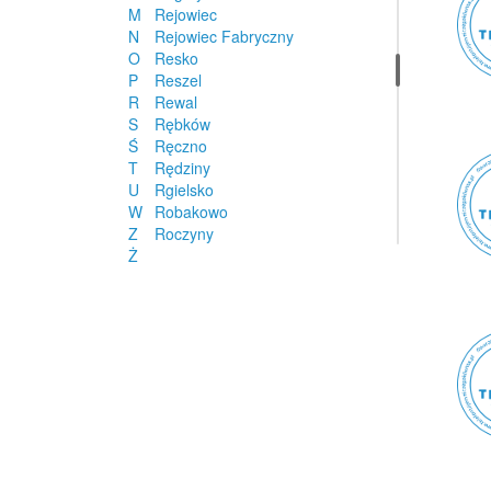
M
Rejowiec
N
Rejowiec Fabryczny
O
Resko
P
Reszel
R
Rewal
S
Rębków
Ś
Ręczno
T
Rędziny
U
Rgielsko
W
Robakowo
Z
Roczyny
Ż
Rogi
Rogozino
Rogoźno
Rogów
Rogóźno
Rokiciny-Kolonia
Rokietnica
Rokietnica
Rokitnica
Ropczyce
Roszkowo