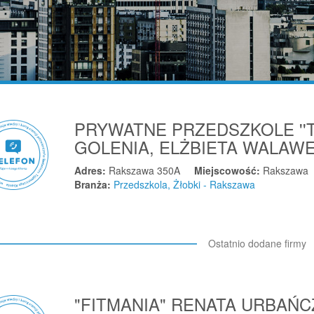
PRYWATNE PRZEDSZKOLE ''T
GOLENIA, ELŻBIETA WALAW
Adres:
Rakszawa 350A
Miejscowość:
Rakszawa
Branża:
Przedszkola, Żłobki - Rakszawa
Ostatnio dodane firmy
"FITMANIA" RENATA URBAŃ