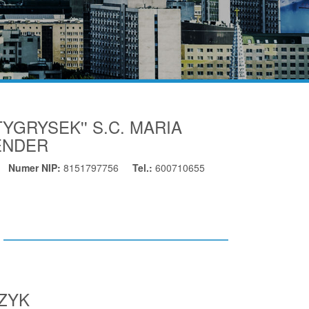
YGRYSEK'' S.C. MARIA
ENDER
Numer NIP:
8151797756
Tel.:
600710655
CZYK