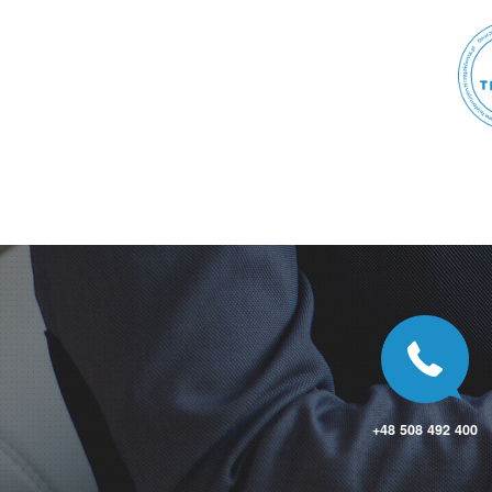
Rozdrażew
Rozogi
Rozogi
Rozpędziny
Rozprza
Roztoka
Rożno-Parcele
Rożnowo
Różanki
Ruciane-Nida
Ruda
Ruda Maleniecka
Ruda Śląska
Ruda Talubska
Rudnik
Rudnik
Rudnik nad Sanem
Rudniki
Rudniki
Rudzica
+48 508 492 400
Rumia
Rusiec
Rusiec