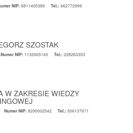
umer NIP:
6811405389
Tel.:
662772999
ZEGORZ SZOSTAK
Numer NIP:
1132665145
Tel.:
228263353
A W ZAKRESIE WIEDZY
RINGOWEJ
Numer NIP:
8290002542
Tel.:
506137671