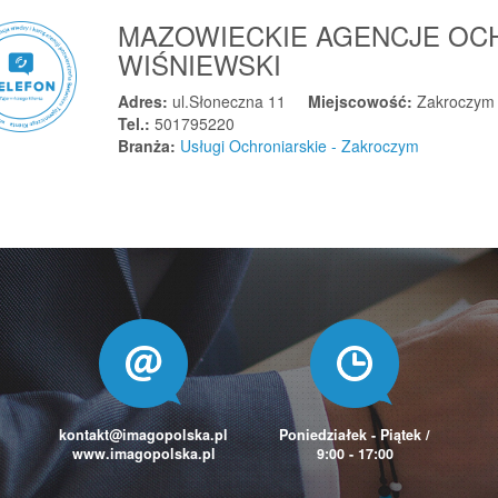
MAZOWIECKIE AGENCJE OC
WIŚNIEWSKI
Adres:
ul.Słoneczna 11
Miejscowość:
Zakroczym
Tel.:
501795220
Branża:
Usługi Ochroniarskie - Zakroczym
kontakt@imagopolska.pl
Poniedziałek - Piątek /
www.imagopolska.pl
9:00 - 17:00