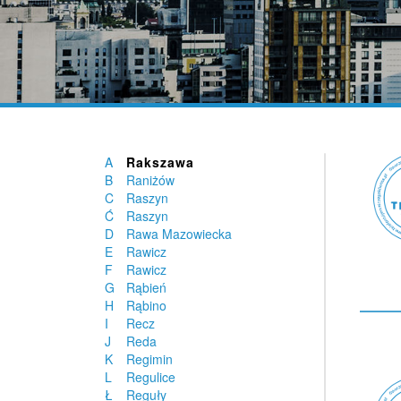
Radzyń Chełmiński
Radzyń Podlaski
Rajcza
Rajgród
Rajgród
Rakoniewice
Rakoszyn
Rakowiska
Raków
A
Rakszawa
B
Raniżów
C
Raszyn
Ć
Raszyn
D
Rawa Mazowiecka
E
Rawicz
F
Rawicz
G
Rąbień
H
Rąbino
I
Recz
J
Reda
K
Regimin
L
Regulice
Ł
Reguły