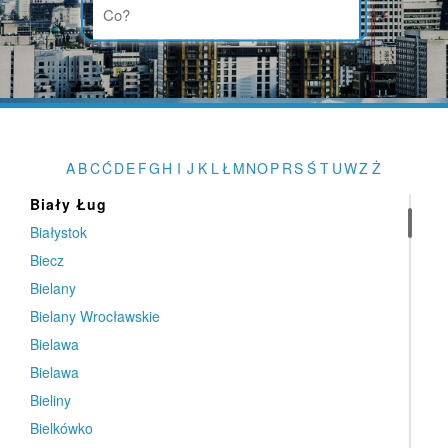
Białobrzegi
Białobrzegi
Białogard
Białośliwie
Białowola
Biały Dunajec
A
B
C
Ć
D
E
F
G
H
I
J
K
L
Ł
M
N
O
P
R
S
Ś
T
U
W
Z
Ż
Biały Kościół
Biały Ług
Białystok
Biecz
Bielany
Bielany Wrocławskie
Bielawa
Bielawa
Bieliny
Bielkówko