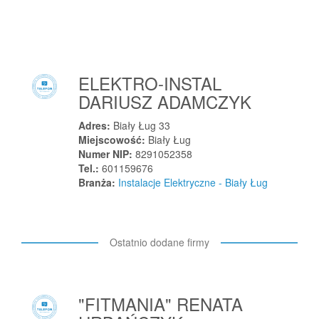
Bobrowiec
Bobrowo
Bobrówko
Bochnia
ELEKTRO-INSTAL
Bochnia
DARIUSZ ADAMCZYK
Bochotnica
Bodzanów
Adres:
Biały Ług 33
Miejscowość:
Biały Ług
Bodzechów
Numer NIP:
8291052358
Bodzentyn
Tel.:
601159676
Branża:
Instalacje Elektryczne - Biały Ług
Bogacica
Bogatynia
Bogdaniec
Ostatnio dodane firmy
Bogdaniec
Bogoria
Bogucice Drugie
"FITMANIA" RENATA
Boguszów-Gorce