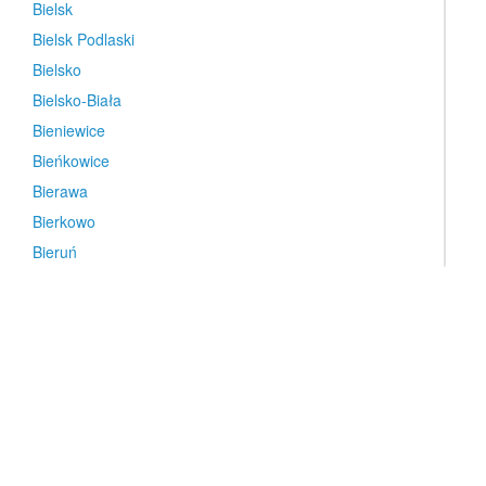
Bielsk
Bielsk Podlaski
Bielsko
Bielsko-Biała
Bieniewice
Bieńkowice
Bierawa
Bierkowo
Bieruń
Bierutów
Biery
Biesiekierz
Bieżuń
Bilcza
Biłgoraj
Biłgoraj