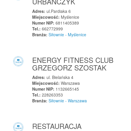
URBAŃCZYK
Boguszyn
Bojano
Adres:
ul.Pardiaka 6
Miejscowość:
Myślenice
Bolechowo-Osiedle
Numer NIP:
6811405389
Bolechówko
Tel.:
662772999
Branża:
Siłownie - Myślenice
Bolesław
Bolesławiec
Boleszkowice
ENERGY FITNESS CLUB
Boleścin
GRZEGORZ SZOSTAK
Bolimów
Bolków
Adres:
ul. Bielańska 4
Miejscowość:
Warszawa
Bońki
Numer NIP:
1132665145
Borek Strzeliński
Tel.:
228263353
Borek Wielkopolski
Branża:
Siłownie - Warszawa
Borki
Borkowo
RESTAURACJA
Borkowo