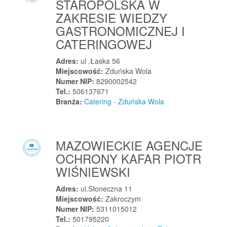
STAROPOLSKA W
Borne Sulinowo
ZAKRESIE WIEDZY
Borowa
GASTRONOMICZNEJ I
Borowa Góra
CATERINGOWEJ
Borowe
Borówno
Adres:
ul .Łaska 56
Miejscowość:
Zduńska Wola
Borucin
Numer NIP:
8290002542
Boruja
Tel.:
506137671
Branża:
Catering - Zduńska Wola
Borzechów
Borzęcin
Borzęcin
MAZOWIECKIE AGENCJE
Borzęcin Duży
OCHRONY KAFAR PIOTR
Boża Wola
WIŚNIEWSKI
Bralin
Bramki
Adres:
ul.Słoneczna 11
Miejscowość:
Zakroczym
Branice
Numer NIP:
5311015012
Branice
Tel.:
501795220