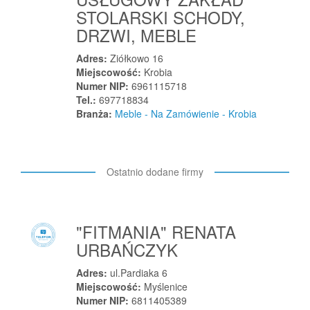
L
STOLARSKI SCHODY,
Lachowice
DRZWI, MEBLE
Lanckorona
Adres:
Ziółkowo 16
Laryszów
Miejscowość:
Krobia
Numer NIP:
6961115718
Laski
Tel.:
697718834
Laskowa
Branża:
Meble - Na Zamówienie - Krobia
Laskowice
Lasowice Wielkie
Lądek
Ostatnio dodane firmy
Lądek-Zdrój
Legionowo
Legionowo
"FITMANIA" RENATA
Legnica
URBAŃCZYK
Lelice
Adres:
ul.Pardiaka 6
Lelis
Miejscowość:
Myślenice
Leoncin
Numer NIP:
6811405389