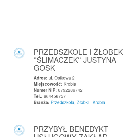
Kunice
Kunów
Kuropas
Kurowice
Kuryłówka
Kurzętnik
PRZEDSZKOLE I ŻŁOBEK
Kusięta
''ŚLIMACZEK'' JUSTYNA
Kuślin
GOSK
Kutno
Adres:
ul. Osikowa 2
Kuźnia Raciborska
Miejscowość:
Krobia
Kuźnica Czarnkowska
Numer NIP:
8792286742
Tel.:
664456757
Kuźnica Lechowa
Branża:
Przedszkola, Żłobki - Krobia
Kwidzyn
Kwietniki
Kwilcz
PRZYBYŁ BENEDYKT
Kwirynów
USŁUGOWY ZAKŁAD