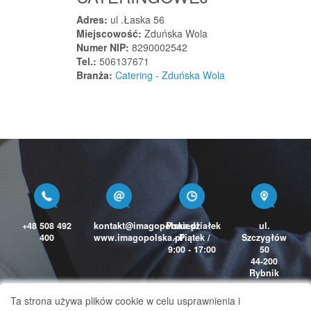
Lędziny
Adres:
ul .Łaska 56
Lgota Wielka
Miejscowość:
Zduńska Wola
Numer NIP:
8290002542
Libiąż
Tel.:
506137671
Lidzbark
Branża:
Catering - Zduńska Wola
Lidzbark Warmiński
Ligota
Ligota
Limanowa
Linia
Lipiany
Lipie
Lipinki
+48 508 492
kontakt@imagopolska.pl
Poniedziałek
ul.
400
www.imagopolska.pl
- Piątek /
Szczygłów
Lipinki Łużyckie
9:00 - 17:00
50
44-200
Lipinki Szlacheckie
Rybnik
Lipka
Ta strona używa plików cookie w celu usprawnienia i
Lipka