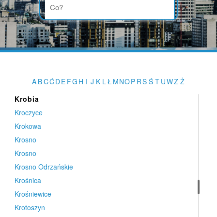
Kraszewice
Kraśnik
Krebsówka
Krępa Słupska
Krężnica Okrągła
Krężoły
A
B
C
Ć
D
E
F
G
H
I
J
K
L
Ł
M
N
O
P
R
S
Ś
T
U
W
Z
Ż
Krobia
Krobia
Kroczyce
Krokowa
Krosno
Krosno
Krosno Odrzańskie
Krośnica
Krośniewice
Krotoszyn