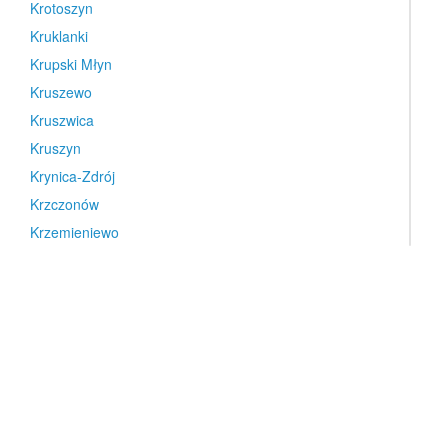
Krotoszyn
Kruklanki
Krupski Młyn
Kruszewo
Kruszwica
Kruszyn
Krynica-Zdrój
Krzczonów
Krzemieniewo
Krzepice
Krzepice
Krzeszowice
Krzeszów
Krzeszyce
Krzycko Małe
Krzyszkowo