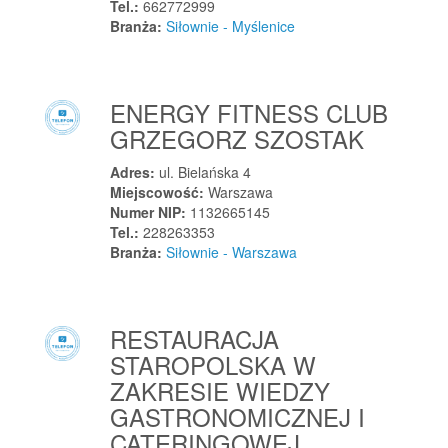
Tel.:
662772999
Lesko
Branża:
Siłownie - Myślenice
Leszno
Leszno
Leszno
ENERGY FITNESS CLUB
Leszno
GRZEGORZ SZOSTAK
Lesznowola
Adres:
ul. Bielańska 4
Leśna
Miejscowość:
Warszawa
Leśna
Numer NIP:
1132665145
Tel.:
228263353
Leśniczówka
Branża:
Siłownie - Warszawa
Letnica
Lewickie-Stacja
Lewin Brzeski
RESTAURACJA
Lewin Kłodzki
STAROPOLSKA W
Lewniowa
ZAKRESIE WIEDZY
Leżajsk
GASTRONOMICZNEJ I
Lębork
CATERINGOWEJ