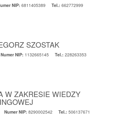
umer NIP:
6811405389
Tel.:
662772999
ZEGORZ SZOSTAK
Numer NIP:
1132665145
Tel.:
228263353
A W ZAKRESIE WIEDZY
RINGOWEJ
Numer NIP:
8290002542
Tel.:
506137671