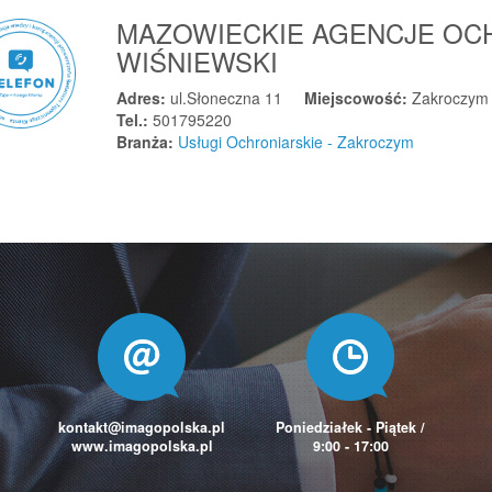
MAZOWIECKIE AGENCJE OC
WIŚNIEWSKI
Adres:
ul.Słoneczna 11
Miejscowość:
Zakroczym
Tel.:
501795220
Branża:
Usługi Ochroniarskie - Zakroczym
kontakt@imagopolska.pl
Poniedziałek - Piątek /
www.imagopolska.pl
9:00 - 17:00