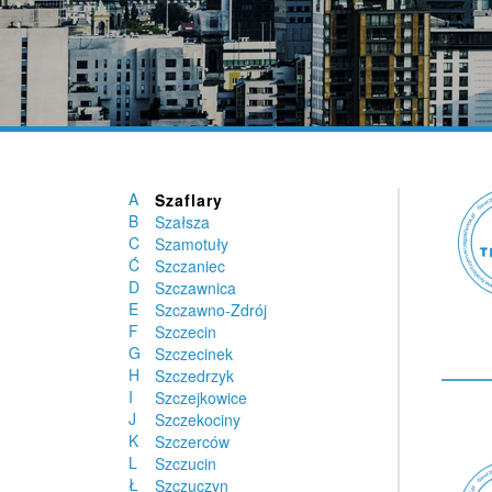
Sułkowice
Sułkowice
Susz
Suwałki
Swarożyn
Swarzędz
Swornegacie
Syców
Syrynia
A
Szaflary
B
Szałsza
C
Szamotuły
Ć
Szczaniec
D
Szczawnica
E
Szczawno-Zdrój
F
Szczecin
G
Szczecinek
H
Szczedrzyk
I
Szczejkowice
J
Szczekociny
K
Szczerców
L
Szczucin
Ł
Szczuczyn