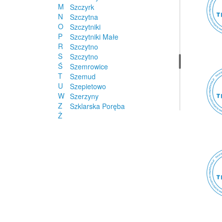
M
Szczyrk
N
Szczytna
O
Szczytniki
P
Szczytniki Małe
R
Szczytno
S
Szczytno
Ś
Szemrowice
T
Szemud
U
Szepietowo
W
Szerzyny
Z
Szklarska Poręba
Ż
Szówsko
Szpetal Górny
Szpiegowo
Szprotawa
Szreńsk
Sztum
Sztutowo
Sztynwag
Szubin
Szumowo
Szyce