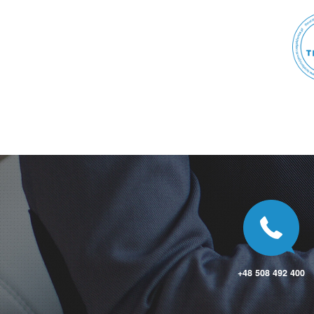
Szydłowiec
Szydłowiec
Szydłowo
Szymanowo
Szymanowo
Szymanów
Ś
Ścinawa
Ścinawa Mała
Ślemień
Ślesin
Śliwice
Śmigiel
Śniadowo
Śrem
Środa Śląska
Środa Wielkopolska
Świątniki Górne
Świdnica
+48 508 492 400
Świdnica
Świdnica
Świdnik