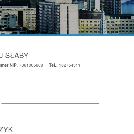
J SŁABY
umer NIP:
7361005608
Tel.:
182754511
CZYK