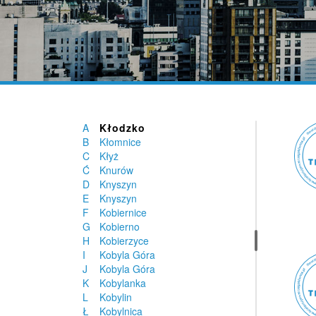
Klukowa Huta
Kluszkowce
Kłaj
Kłecko
Kłobuck
Kłoczew
Kłodawa
Kłodawa
Kłodzin
A
Kłodzko
B
Kłomnice
C
Kłyż
Ć
Knurów
D
Knyszyn
E
Knyszyn
F
Kobiernice
G
Kobierno
H
Kobierzyce
I
Kobyla Góra
J
Kobyla Góra
K
Kobylanka
L
Kobylin
Ł
Kobylnica