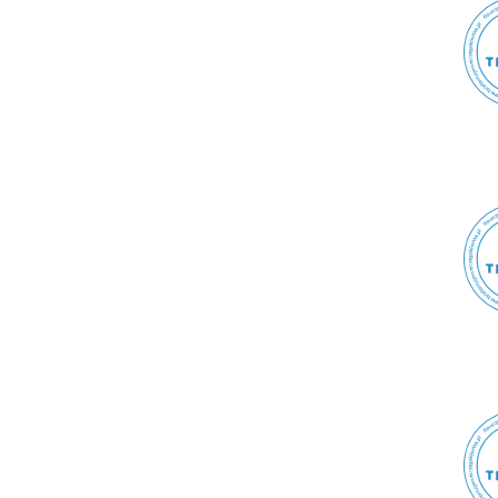
Końskie
Końskie
Końskowola
Koprzywnica
Korbielów
Korczyna
Korfantów
Koronowo
Koronowo
Korsze
Korytów
Korzenna
Kosakowo
Kosowy
Kosów Lacki
Kostomłoty
Kostomłoty
Kostomłoty Drugie
Kostrzyn
Kostrzyn
Kostrzyn nad Odrą
Koszalin