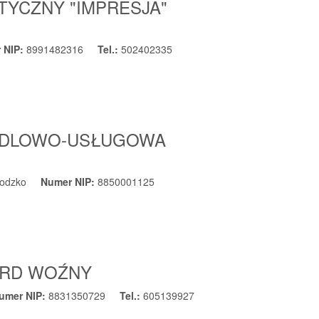
YCZNY "IMPRESJA"
 NIP:
8991482316
Tel.:
502402335
ANDLOWO-USŁUGOWA
łodzko
Numer NIP:
8850001125
ARD WOŹNY
umer NIP:
8831350729
Tel.:
605139927