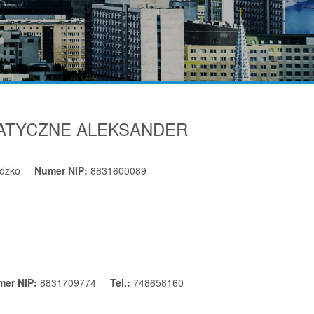
MATYCZNE ALEKSANDER
odzko
Numer NIP:
8831600089
mer NIP:
8831709774
Tel.:
748658160