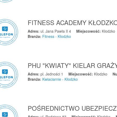
FITNESS ACADEMY KŁODZK
Adres:
ul. Jana Pawła II 4
Miejscowość:
Kłodzko
Branża:
Fitness - Kłodzko
PHU "KWIATY" KIELAR GRAŻ
Adres:
pl. Jedności 1
Miejscowość:
Kłodzko
Nu
Branża:
Kwiaciarnie - Kłodzko
POŚREDNICTWO UBEZPIECZ
Adres:
ul. Rodzinna 83
Miejscowość:
Kłodzko