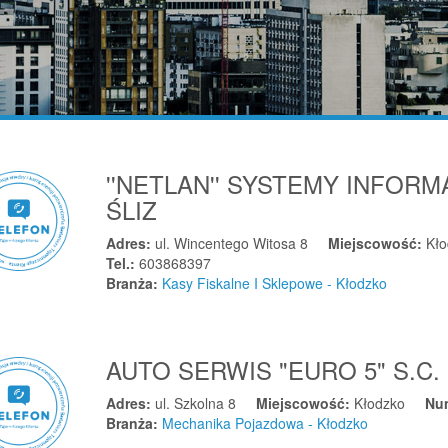
''NETLAN'' SYSTEMY INFOR
ŚLIZ
Adres:
ul. Wincentego Witosa 8
Miejscowość:
Kł
Tel.:
603868397
Branża:
Kasy Fiskalne I Sklepowe - Kłodzko
AUTO SERWIS "EURO 5" S.C.
Adres:
ul. Szkolna 8
Miejscowość:
Kłodzko
Nu
Branża:
Mechanika Pojazdowa - Kłodzko