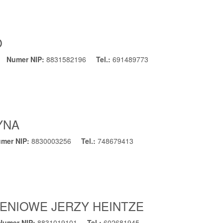
O
Numer NIP:
8831582196
Tel.:
691489773
YNA
mer NIP:
8830003256
Tel.:
748679413
ENIOWE JERZY HEINTZE
Numer NIP:
8831019101
Tel.:
602681945