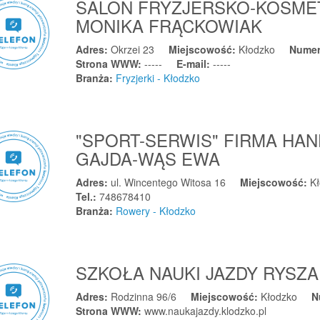
SALON FRYZJERSKO-KOSMET
MONIKA FRĄCKOWIAK
Adres:
Okrzei 23
Miejscowość:
Kłodzko
Numer
Strona WWW:
-----
E-mail:
-----
Branża:
Fryzjerki - Kłodzko
"SPORT-SERWIS" FIRMA H
GAJDA-WĄS EWA
Adres:
ul. Wincentego Witosa 16
Miejscowość:
K
Tel.:
748678410
Branża:
Rowery - Kłodzko
SZKOŁA NAUKI JAZDY RYSZ
Adres:
Rodzinna 96/6
Miejscowość:
Kłodzko
N
Strona WWW:
www.naukajazdy.klodzko.pl