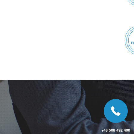
Koszarawa
Koszęcin
Koszyce
Koszyce Wielkie
Kościan
Kościelisko
Kościerzyna
Kościerzyna-Wybudowanie
Kośmidry
Kotlin
Kotorydz
Kotórz Mały
Kotulin
Kowala-Stępocina
Kowale
Kowale
Kowalew
Kowalewo
Kowalewo Pomorskie
Kowalów
Kowary
Kozerki
+48 508 492 400