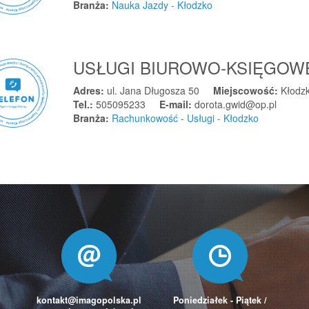
Branża:
Nauka Jazdy - Kłodzko
USŁUGI BIUROWO-KSIĘGOW
Adres:
ul. Jana Długosza 50
Miejscowość:
Kłodz
Tel.:
505095233
E-mail:
dorota.gwid@op.pl
Branża:
Rachunkowość - Usługi - Kłodzko
kontakt@imagopolska.pl
Poniedziałek - Piątek /