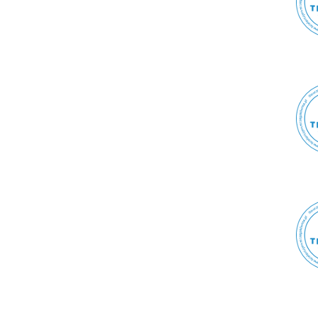
Kołczygłowy
Koło
Koło
Kołobrzeg
Kołonice
Komarówka Podlaska
Komorniki
Komorniki
Komorowo
Komorów
Komorów
Komorów
Konary
Konarzyny
Koniecpol
Konin
Konin
Konopiska
Konopnica
Konstancin-Jeziorna
Konstantynów
Konstantynów Łódzki
Kończyce Małe