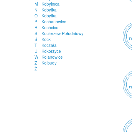
M
Kobylnica
N
Kobyłka
O
Kobyłka
P
Kochanowice
R
Kochcice
S
Kocierzew Południowy
Ś
Kock
T
Koczała
U
Kokorzyce
W
Kolanowice
Z
Kolbudy
Ż
Kolbuszowa
Kolbuszowa
Kolbuszowa Dolna
Kolno
Kolonia Bądków
Kolonia Skarszewek
Kolonowskie
Kolsko
Koluszki
Kołaczkowo
Kołczewo