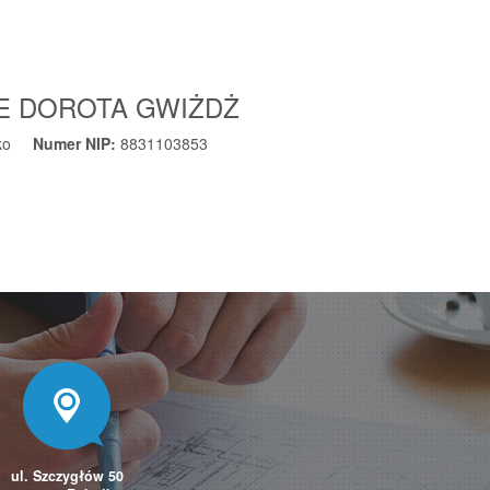
E DOROTA GWIŻDŻ
ko
Numer NIP:
8831103853
ul. Szczygłów 50