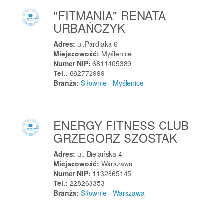
Wola Rzędzińska
"FITMANIA" RENATA
Wolbórz
URBAŃCZYK
Wolbrom
Adres:
ul.Pardiaka 6
Wolica
Miejscowość:
Myślenice
Wolin
Numer NIP:
6811405389
Wolsztyn
Tel.:
662772999
Branża:
Siłownie - Myślenice
Wołczkowo
Wołczyn
Wołomin
ENERGY FITNESS CLUB
Wołów
GRZEGORZ SZOSTAK
Woszczele
Woźniki
Adres:
ul. Bielańska 4
Miejscowość:
Warszawa
Woźniki
Numer NIP:
1132665145
Wójcin
Tel.:
228263353
Branża:
Siłownie - Warszawa
Wólka Załęska
Wręczyca Mała