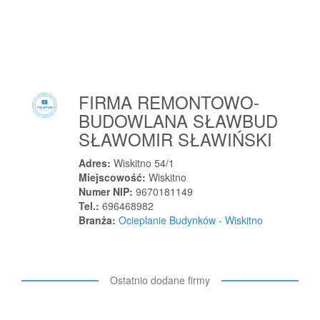
Wola
Wola
Wola Cyrusowa-Kolonia
Wola Dębińska
Wola Filipowska
FIRMA REMONTOWO-
Wola Gołkowska
BUDOWLANA SŁAWBUD
Wola Kopcowa
SŁAWOMIR SŁAWIŃSKI
Wola Krzysztoporska
Adres:
Wiskitno 54/1
Wola Mokrzeska
Miejscowość:
Wiskitno
Wola Moszczenicka
Numer NIP:
9670181149
Wola Mrokowska
Tel.:
696468982
Branża:
Ocieplanie Budynków - Wiskitno
Wola Mysłowska
Wola Podłężna
Wola Rafałowska
Ostatnio dodane firmy
Wola Rasztowska
Wola Rębkowska