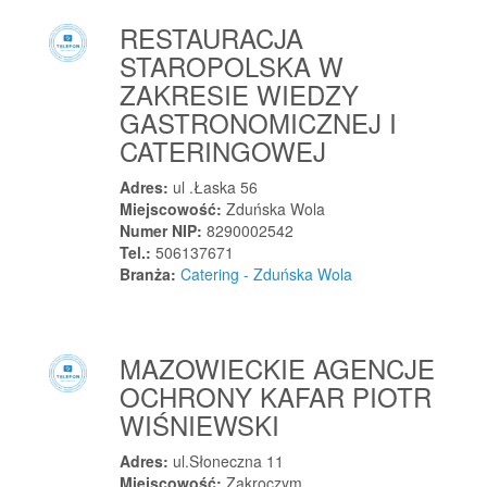
Wręczyca Wielka
RESTAURACJA
Wrocław
STAROPOLSKA W
Wronczyn
ZAKRESIE WIEDZY
Wronki
GASTRONOMICZNEJ I
Wróblew
CATERINGOWEJ
Wróblew
Adres:
ul .Łaska 56
Wrząsowice
Miejscowość:
Zduńska Wola
Września
Numer NIP:
8290002542
Września
Tel.:
506137671
Branża:
Catering - Zduńska Wola
Wrzoski
Wrzosowa
Wschowa
MAZOWIECKIE AGENCJE
Wszachów
OCHRONY KAFAR PIOTR
Wtórek
WIŚNIEWSKI
Wydminy
Adres:
ul.Słoneczna 11
Wypędy
Miejscowość:
Zakroczym