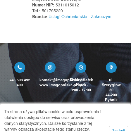
Wyrzysk
Numer NIP:
5311015012
Wysocko Małe
Tel.:
501795220
Branża:
Usługi Ochroniarskie - Zakroczym
Wysoka
Wysoka
Wysoka
Wysokie Mazowieckie
Wyszki
Wyszków
Wyszków
Z
+48 508 492
kontakt@imagopolska.pl
Poniedziałek
ul.
400
www.imagopolska.pl
- Piątek /
Szczygłów
Zabierzów
9:00 - 17:00
50
Zabierzów
44-200
Rybnik
Zaborowice
Zaborze
Ta strona używa plików cookie w celu usprawnienia i
ułatwienia dostępu do serwisu oraz prowadzenia
Zabrze
danych statystycznych. Dalsze korzystanie z tej
Zabrzeg
witryny oznacza akceptację tego stanu rzeczy.
Zamknij