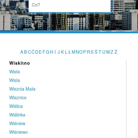
Wilkanów
Wilkowice
Wilkowo
Wilków
Wińsko
Wirów
A
B
C
Ć
D
E
F
G
H
I
J
K
L
Ł
M
N
O
P
R
S
Ś
T
U
W
Z
Ż
Wiry
Wiskitno
Wisła
Wisła
Wisznia Mała
Wisznice
Wiślica
Wiślinka
Wiśniew
Wiśniewo