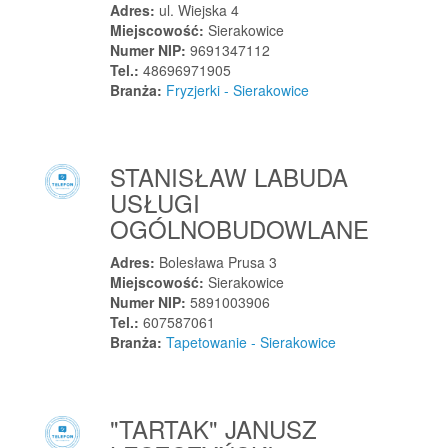
Szczerców
Adres:
ul. Wiejska 4
Miejscowość:
Sierakowice
Szczucin
Numer NIP:
9691347112
Szczuczyn
Tel.:
48696971905
Branża:
Fryzjerki - Sierakowice
Szczyrk
Szczytna
Szczytniki
STANISŁAW LABUDA
Szczytniki Małe
USŁUGI
Szczytno
OGÓLNOBUDOWLANE
Szczytno
Szemrowice
Adres:
Bolesława Prusa 3
Miejscowość:
Sierakowice
Szemud
Numer NIP:
5891003906
Szepietowo
Tel.:
607587061
Branża:
Tapetowanie - Sierakowice
Szerzyny
Szklarska Poręba
Szówsko
"TARTAK" JANUSZ
Szpetal Górny