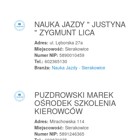
Suchy Bór
Suchy Las
Suchy Las
NAUKA JAZDY " JUSTYNA
Sulechów
" ZYGMUNT LICA
Sulejów
Adres:
ul. Lęborska 27a
Sulejów
Miejscowość:
Sierakowice
Sulejówek
Numer NIP:
5890010459
Tel.:
602365130
Sulęcin
Branża:
Nauka Jazdy - Sierakowice
Sulęcin
Sulęczyno
Sulików
PUZDROWSKI MAREK
Sulmierzyce
OŚRODEK SZKOLENIA
Sułkowice
KIEROWCÓW
Sułkowice
Adres:
Mirachowska 114
Susz
Miejscowość:
Sierakowice
Suwałki
Numer NIP:
5891246365