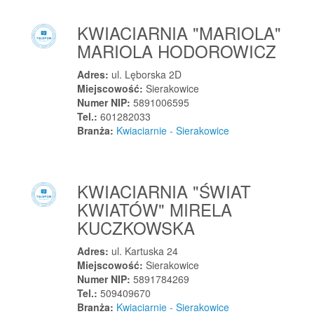
Strzegowo
Strzegów
KWIACIARNIA "MARIOLA"
Strzelce Krajeńskie
MARIOLA HODOROWICZ
Strzelce Opolskie
Adres:
ul. Lęborska 2D
Strzelce Wielkie
Miejscowość:
Sierakowice
Numer NIP:
5891006595
Strzelin
Tel.:
601282033
Strzelno
Branża:
Kwiaciarnie - Sierakowice
Strzeniówka
Strzyboga
Strzyżewice
KWIACIARNIA "ŚWIAT
Strzyżów
KWIATÓW" MIRELA
Studzionka
KUCZKOWSKA
Sucha Beskidzka
Adres:
ul. Kartuska 24
Suchedniów
Miejscowość:
Sierakowice
Numer NIP:
5891784269
Suchowola
Tel.:
509409670
Suchowola
Branża:
Kwiaciarnie - Sierakowice