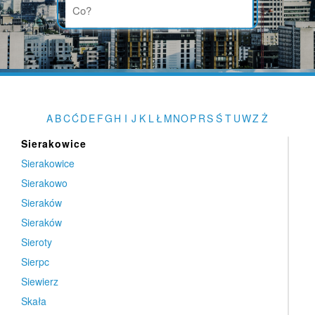
Siennica Nadolna
Siennica Różana
Sienno
Siepietnica
Siepraw
Sieradz
A
B
C
Ć
D
E
F
G
H
I
J
K
L
Ł
M
N
O
P
R
S
Ś
T
U
W
Z
Ż
Sieradz
Sierakowice
Sierakowice
Sierakowo
Sieraków
Sieraków
Sieroty
Sierpc
Siewierz
Skała