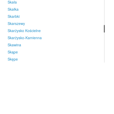
Skała
Skałka
Skarbki
Skarszewy
Skarżysko Kościelne
Skarżysko-Kamienna
Skawina
Skąpe
Skępe
Skierniewice
Skoczów
Skoki
Skołyszyn
Skomlin
Skopanie
Skorogoszcz