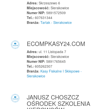
Stawiski
Adres:
Skrzeszewo 6
Miejscowość:
Sierakowice
Stawiszyn
Numer NIP:
5891572509
Stąporków
Tel.:
607631344
Stegna
Branża:
Tartak - Sierakowice
Sterdyń
Stęszew
ECOMPKASY24.COM
Stężyca
Stobierna
Adres:
ul. 11 Listopada 7
Stoczek
Miejscowość:
Sierakowice
Numer NIP:
5891765645
Stoczek Łukowski
Tel.:
605262307
Stopnica
Branża:
Kasy Fiskalne I Sklepowe -
Sierakowice
Stoszowice
Stradomka
Stradunia
JANUSZ CHOSZCZ
Straszęcin
OŚRODEK SZKOLENIA
Straszyn