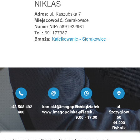
NIKLAS
Ścinawa
Ścinawa Mała
Adres:
ul. Kaszubska 7
Miejscowość:
Sierakowice
Ślemień
Numer NIP:
5891922961
Ślesin
Tel.:
691177387
Branża:
Kafelkowanie - Sierakowice
Śliwice
Śmigiel
Śniadowo
Śrem
Środa Śląska
Środa Wielkopolska
Świątniki Górne
Świdnica
+48 508 492
kontakt@imagopolska.pl
Poniedziałek
ul.
Świdnica
400
www.imagopolska.pl
- Piątek /
Szczygłów
9:00 - 17:00
50
Świdnica
44-200
Świdnik
Rybnik
Świdnik