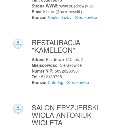
Tel.:
603876075
Swarożyn
Strona WWW:
www.puzdrowski.pl
Swarzędz
E-mail:
biuro@puzdrowski.pl
Branża:
Nauka Jazdy - Sierakowice
Swornegacie
Syców
Syrynia
RESTAURACJA
Szaflary
"KAMELEON"
Szałsza
Szamotuły
Adres:
Puzdrowo 15C lok. 2
Miejscowość:
Sierakowice
Szczaniec
Numer NIP:
5892026996
Szczawnica
Tel.:
512139705
Branża:
Catering - Sierakowice
Szczawno-Zdrój
Szczecin
Szczecinek
SALON FRYZJERSKI
Szczedrzyk
WIOLA ANTONIUK
Szczejkowice
WIOLETA
Szczekociny