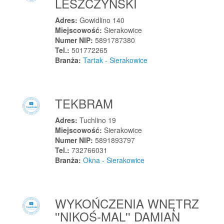
LESZCZYŃSKI
Szpiegowo
Szprotawa
Adres:
Gowidlino 140
Miejscowość:
Sierakowice
Szreńsk
Numer NIP:
5891787380
Sztum
Tel.:
501772265
Sztutowo
Branża:
Tartak - Sierakowice
Sztynwag
Szubin
TEKBRAM
Szumowo
Szyce
Adres:
Tuchlino 19
Szydłowiec
Miejscowość:
Sierakowice
Numer NIP:
5891893797
Szydłowiec
Tel.:
732766031
Szydłowo
Branża:
Okna - Sierakowice
Szymanowo
Szymanowo
WYKOŃCZENIA WNĘTRZ
Szymanów
''NIKOŚ-MAL'' DAMIAN
Ś