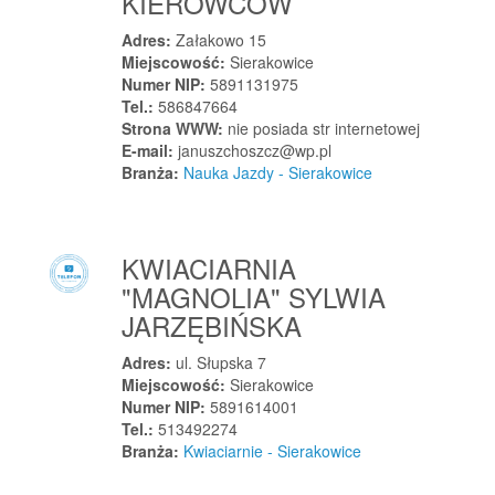
KIEROWCÓW
Strawczyn
Strojec
Adres:
Załakowo 15
Miejscowość:
Sierakowice
Stronie
Numer NIP:
5891131975
Stronie Śląskie
Tel.:
586847664
Strona WWW:
nie posiada str internetowej
Stronno
E-mail:
januszchoszcz@wp.pl
Stróża
Branża:
Nauka Jazdy - Sierakowice
Strumień
Stryków
Stryszawa
KWIACIARNIA
Strzała
"MAGNOLIA" SYLWIA
JARZĘBIŃSKA
Strzała
Strzałkowo
Adres:
ul. Słupska 7
Strzałkowo
Miejscowość:
Sierakowice
Numer NIP:
5891614001
Strzebielino
Tel.:
513492274
Strzegom
Branża:
Kwiaciarnie - Sierakowice
Strzegomiany