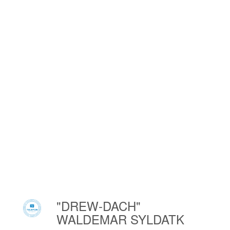
Stare Niziołki
Stare Pole
Stare Siołkowice
Stare Załubice
Stargard Szczeciński
Starogard Gdański
Starowa Góra
Staroźreby
Stary Cykarzew
Stary Dzików
Stary Lubosz
Stary Sącz
Stary Targ
Starzyno
"DREW-DACH"
Staszów
WALDEMAR SYLDATK
Stawiguda