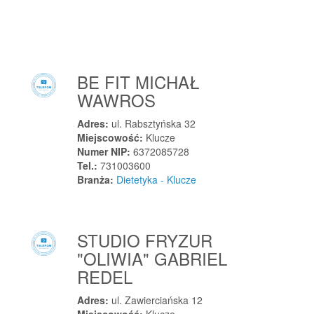
Kolonia Bądków
Kolonia Skarszewek
Kolonowskie
Kolsko
BE FIT MICHAŁ
Koluszki
WAWROS
Kołaczkowo
Kołczewo
Adres:
ul. Rabsztyńska 32
Miejscowość:
Klucze
Kołczygłowy
Numer NIP:
6372085728
Koło
Tel.:
731003600
Branża:
Dietetyka - Klucze
Koło
Kołobrzeg
Kołonice
STUDIO FRYZUR
Komarówka Podlaska
"OLIWIA" GABRIEL
Komorniki
REDEL
Komorniki
Komorowo
Adres:
ul. Zawierciańska 12