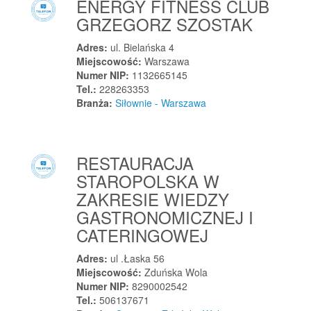
ENERGY FITNESS CLUB
Końskowola
GRZEGORZ SZOSTAK
Koprzywnica
Korbielów
Adres:
ul. Bielańska 4
Miejscowość:
Warszawa
Korczyna
Numer NIP:
1132665145
Korfantów
Tel.:
228263353
Koronowo
Branża:
Siłownie - Warszawa
Koronowo
Korsze
RESTAURACJA
Korytów
STAROPOLSKA W
Korzenna
ZAKRESIE WIEDZY
Kosakowo
GASTRONOMICZNEJ I
Kosowy
CATERINGOWEJ
Kosów Lacki
Kostomłoty
Adres:
ul .Łaska 56
Miejscowość:
Zduńska Wola
Kostomłoty
Numer NIP:
8290002542
Kostomłoty Drugie
Tel.:
506137671