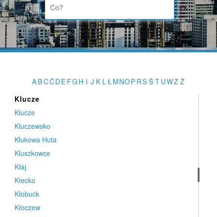
Klepacze
Kleszczów
Klikuszowa
Klimontów
Klimontów
Klonowo Dolne
A
B
C
Ć
D
E
F
G
H
I
J
K
L
Ł
M
N
O
P
R
S
Ś
T
U
W
Z
Ż
Kluczbork
Klucze
Klucze
Kluczewsko
Klukowa Huta
Kluszkowce
Kłaj
Kłecko
Kłobuck
Kłoczew