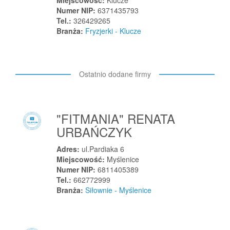
Miejscowość:
Klucze
Komorów
Numer NIP:
6371435793
Komorów
Tel.:
326429265
Branża:
Fryzjerki - Klucze
Komorów
Konary
Konarzyny
Ostatnio dodane firmy
Koniecpol
Konin
Konin
"FITMANIA" RENATA
Konopiska
URBAŃCZYK
Konopnica
Konstancin-Jeziorna
Adres:
ul.Pardiaka 6
Miejscowość:
Myślenice
Konstantynów
Numer NIP:
6811405389
Konstantynów Łódzki
Tel.:
662772999
Branża:
Siłownie - Myślenice
Kończyce Małe
Końskie
Końskie