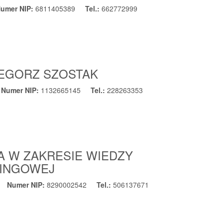
umer NIP:
6811405389
Tel.:
662772999
ZEGORZ SZOSTAK
Numer NIP:
1132665145
Tel.:
228263353
A W ZAKRESIE WIEDZY
RINGOWEJ
Numer NIP:
8290002542
Tel.:
506137671