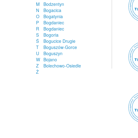
M
Bodzentyn
N
Bogacica
O
Bogatynia
P
Bogdaniec
R
Bogdaniec
S
Bogoria
Ś
Bogucice Drugie
T
Boguszów-Gorce
U
Boguszyn
W
Bojano
Z
Bolechowo-Osiedle
Ż
Bolechówko
Bolesław
Bolesławiec
Boleszkowice
Boleścin
Bolimów
Bolków
Bońki
Borek Strzeliński
Borek Wielkopolski
Borki