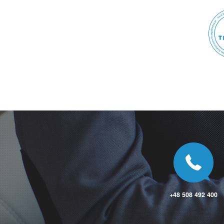
Borkowo
Borkowo
Borne Sulinowo
Borowa
Borowa Góra
Borowe
Borówno
Borucin
Boruja
Borzechów
Borzęcin
Borzęcin
Borzęcin Duży
Boża Wola
Bralin
Bramki
Branice
Branice
Braniewo
Brańsk
+48 508 492 400
Bratkowice
Brenna
Brodnica