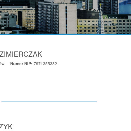
ZIMIERCZAK
ów
Numer NIP:
7971355382
CZYK