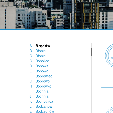
Biskupice
Biskupiec
Blachownia
Blizanów
Bliziny
Błaszki
Błażejewko
Błażejowice
Błażowa
A
Błędów
B
Błonie
C
Błonie
Ć
Bobolice
D
Bobowa
E
Bobowo
F
Bobrowiec
G
Bobrowo
H
Bobrówko
I
Bochnia
J
Bochnia
K
Bochotnica
L
Bodzanów
Ł
Bodzechów