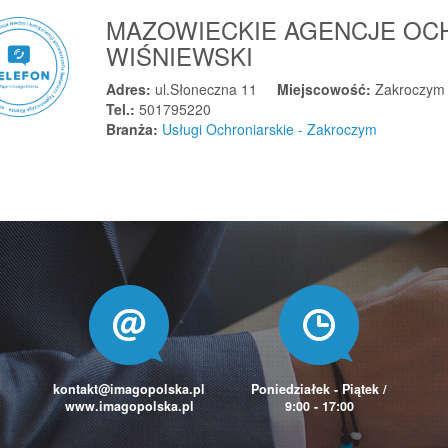
MAZOWIECKIE AGENCJE OC
WIŚNIEWSKI
Adres:
ul.Słoneczna 11
Miejscowość:
Zakroczym
Tel.:
501795220
Branża:
Usługi Ochroniarskie - Zakroczym
kontakt@imagopolska.pl
Poniedziałek - Piątek /
www.imagopolska.pl
9:00 - 17:00