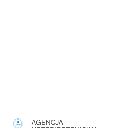
Ostroróg
Ostrowiec Świętokrzyski
Ostrowite
Ostrożnica
Ostróda
Ostrów Mazowiecka
Ostrów Wielkopolski
Ostrówek
Ostrówek
Ostrzeszów
Oszczeklin
Ościsłowo
Ośno Lubuskie
Oświęcim
Oświęcim
AGENCJA
Otmuchów