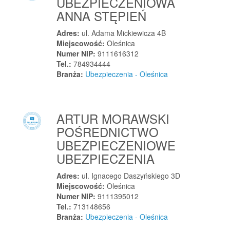
UBEZPIECZENIOWA
Otomino
ANNA STĘPIEŃ
Otorowo
Otrębusy
Adres:
ul. Adama Mickiewicza 4B
Miejscowość:
Oleśnica
Otwock
Numer NIP:
9111616312
Otwock
Tel.:
784934444
Branża:
Ubezpieczenia - Oleśnica
Otwock Mały
Otyń
Owińska
ARTUR MORAWSKI
Ozimek
POŚREDNICTWO
Ozorków
UBEZPIECZENIOWE
Ożarów
UBEZPIECZENIA
Ożarów Mazowiecki
Adres:
ul. Ignacego Daszyńskiego 3D
P
Miejscowość:
Oleśnica
Pabianice
Numer NIP:
9111395012
Tel.:
713148656
Pabianice
Branża:
Ubezpieczenia - Oleśnica
Paczkowo