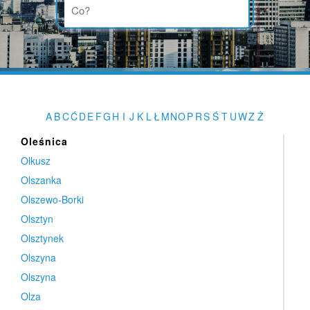
Oksa
Olbrachcice
Olecko
Olecko-Kolonia
Olesno
Olesno
A
B
C
Ć
D
E
F
G
H
I
J
K
L
Ł
M
N
O
P
R
S
Ś
T
U
W
Z
Ż
Oleśnica
Oleśnica
Olkusz
Olszanka
Olszewo-Borki
Olsztyn
Olsztynek
Olszyna
Olszyna
Olza