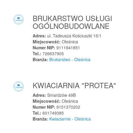
Paczków
Padew Narodowa
BRUKARSTWO USŁUGI
Pajęczno
OGÓLNOBUDOWLANE
Pajęczno
Adres:
ul. Tadeusza Kościuszki 15/1
Pakość
Miejscowość:
Oleśnica
Pakuły
Numer NIP:
9111941851
Tel.:
726637905
Palędzie
Branża:
Brukarstwo - Oleśnica
Pamiątkowo
Panki
Papowo Toruńskie
KWIACIARNIA "PROTEA"
Paradyż
Adres:
Smardzów 49B
Parczew
Miejscowość:
Oleśnica
Parczew
Numer NIP:
9151370202
Parysów
Tel.:
601749385
Branża:
Kwiaciarnie - Oleśnica
Parzymiechy
Pasikurowice