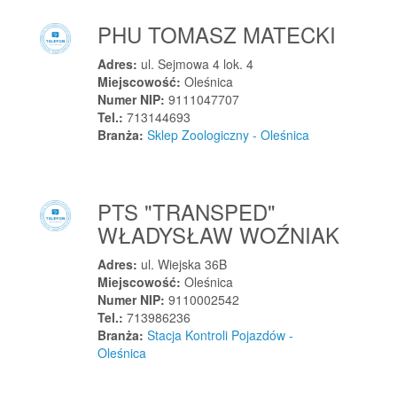
Pasłęk
PHU TOMASZ MATECKI
Pasym
Pawłowice
Adres:
ul. Sejmowa 4 lok. 4
Miejscowość:
Oleśnica
Pawłów
Numer NIP:
9111047707
Pawłów
Tel.:
713144693
Branża:
Sklep Zoologiczny - Oleśnica
Pcim
Pelplin
Pęckowo
PTS "TRANSPED"
Pęczniew
WŁADYSŁAW WOŹNIAK
Pękowice
Pępowo
Adres:
ul. Wiejska 36B
Miejscowość:
Oleśnica
Pępowo
Numer NIP:
9110002542
Piaseczno
Tel.:
713986236
Piaseczno
Branża:
Stacja Kontroli Pojazdów -
Oleśnica
Piaseczno
Piasek