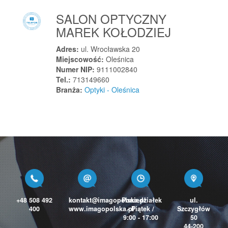
Piaski
SALON OPTYCZNY
Piaski
MAREK KOŁODZIEJ
Piaski
Adres:
ul. Wrocławska 20
Piastów
Miejscowość:
Oleśnica
Piastów
Numer NIP:
9111002840
Piątkowice
Tel.:
713149660
Branża:
Optyki - Oleśnica
Piątnica
Piece
Piechowice
Piekary Śląskie
Pielgrzymowice
Pielgrzymowice
Pieniążkowice
Pieniężno
+48 508 492
kontakt@imagopolska.pl
Poniedziałek
ul.
Pieńsk
400
www.imagopolska.pl
- Piątek /
Szczygłów
9:00 - 17:00
50
Piersno
44-200