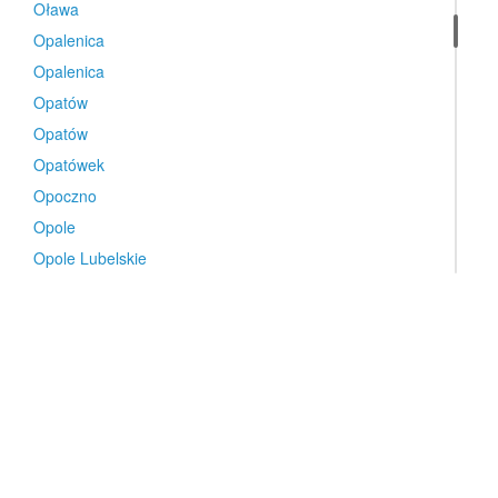
Oława
Opalenica
Opalenica
Opatów
Opatów
Opatówek
Opoczno
Opole
Opole Lubelskie
Orneta
Ornontowice
Orzech
Orzesze
Orzesze
Orzysz
Ose