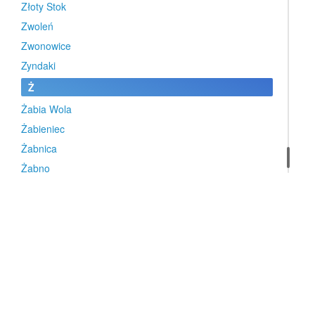
Złoty Stok
Zwoleń
Zwonowice
Zyndaki
Ż
Żabia Wola
Żabieniec
Żabnica
Żabno
Żabno
Żagań
Żalewo
Żalno
Żarki
Żarki-Letnisko
Żarów