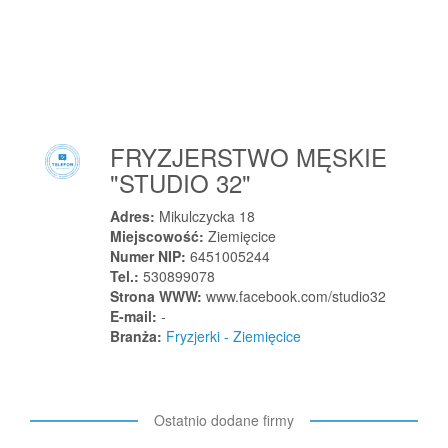
Żołędowo
Żołynia
Żory
Żółwia
Żółwin
FRYZJERSTWO MĘSKIE
Żukowo
"STUDIO 32"
Żukowo
Żukówka
Adres:
Mikulczycka 18
Miejscowość:
Ziemięcice
Żuromin
Numer NIP:
6451005244
Żychlin
Tel.:
530899078
Żychlin
Strona WWW:
www.facebook.com/studio32
E-mail:
-
Żychlin
Branża:
Fryzjerki - Ziemięcice
Żyraków
Żyrardów
Żyrowa
Ostatnio dodane firmy
Żytno