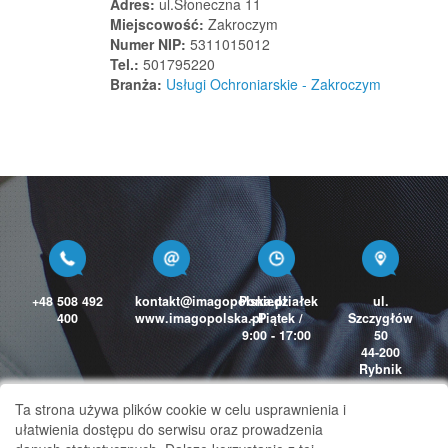
Adres:
ul.Słoneczna 11
Miejscowość:
Zakroczym
Numer NIP:
5311015012
Tel.:
501795220
Branża:
Usługi Ochroniarskie - Zakroczym
+48 508 492
kontakt@imagopolska.pl
Poniedziałek
ul.
400
www.imagopolska.pl
- Piątek /
Szczygłów
9:00 - 17:00
50
44-200
Rybnik
Ta strona używa plików cookie w celu usprawnienia i
ułatwienia dostępu do serwisu oraz prowadzenia