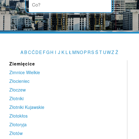
Zielona Góra
Zielona Góra
Zielonka
Zielonka
Zielonki
Zielonki
A
B
C
Ć
D
E
F
G
H
I
J
K
L
Ł
M
N
O
P
R
S
Ś
T
U
W
Z
Ż
Zieluń
Ziemięcice
Zimnice Wielkie
Złocieniec
Złoczew
Złotniki
Złotniki Kujawskie
Złotokłos
Złotoryja
Złotów