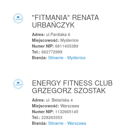
Żywiec
Żywocice
"FITMANIA" RENATA
URBAŃCZYK
Adres:
ul.Pardiaka 6
Miejscowość:
Myślenice
Numer NIP:
6811405389
Tel.:
662772999
Branża:
Siłownie - Myślenice
ENERGY FITNESS CLUB
GRZEGORZ SZOSTAK
Adres:
ul. Bielańska 4
Miejscowość:
Warszawa
Numer NIP:
1132665145
Tel.:
228263353
Branża:
Siłownie - Warszawa