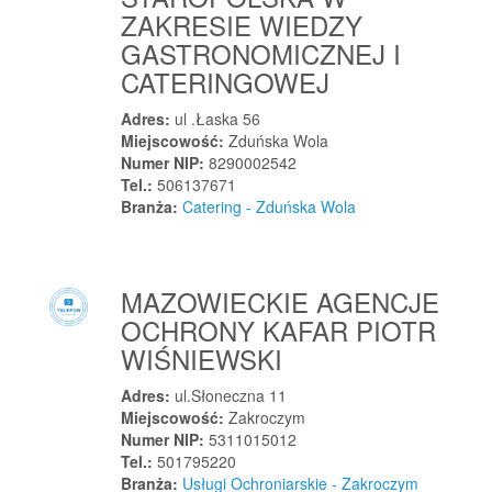
Kośmidry
ZAKRESIE WIEDZY
Kotlin
GASTRONOMICZNEJ I
Kotorydz
CATERINGOWEJ
Kotórz Mały
Adres:
ul .Łaska 56
Kotulin
Miejscowość:
Zduńska Wola
Kowala-Stępocina
Numer NIP:
8290002542
Tel.:
506137671
Kowale
Branża:
Catering - Zduńska Wola
Kowale
Kowalew
Kowalewo
MAZOWIECKIE AGENCJE
Kowalewo Pomorskie
OCHRONY KAFAR PIOTR
Kowalów
WIŚNIEWSKI
Kowary
Adres:
ul.Słoneczna 11
Kozerki
Miejscowość:
Zakroczym
Koziegłowy
Numer NIP:
5311015012
Tel.:
501795220
Koziegłowy
Branża:
Usługi Ochroniarskie - Zakroczym