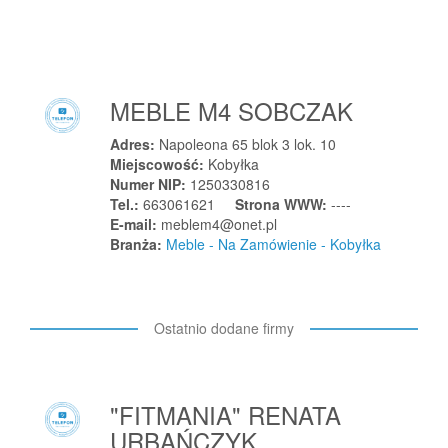
Konstantynów Łódzki
Kończyce Małe
Końskie
Końskie
MEBLE M4 SOBCZAK
Końskowola
Adres:
Napoleona 65 blok 3 lok. 10
Koprzywnica
Miejscowość:
Kobyłka
Korbielów
Numer NIP:
1250330816
Korczyna
Tel.:
663061621
Strona WWW:
----
E-mail:
meblem4@onet.pl
Korfantów
Branża:
Meble - Na Zamówienie - Kobyłka
Koronowo
Koronowo
Korsze
Ostatnio dodane firmy
Korytów
Korzenna
Kosakowo
"FITMANIA" RENATA
Kosowy
URBAŃCZYK