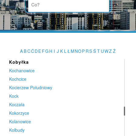
Kobyla Góra
Kobyla Góra
Kobylanka
Kobylin
Kobylnica
Kobylnica
A
B
C
Ć
D
E
F
G
H
I
J
K
L
Ł
M
N
O
P
R
S
Ś
T
U
W
Z
Ż
Kobyłka
Kobyłka
Kochanowice
Kochcice
Kocierzew Południowy
Kock
Koczała
Kokorzyce
Kolanowice
Kolbudy