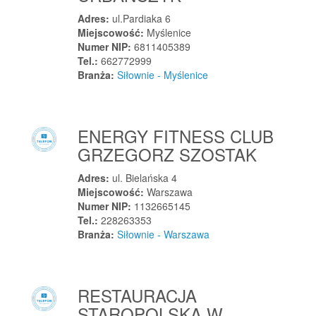
Kosów Lacki
Adres:
ul.Pardiaka 6
Kostomłoty
Miejscowość:
Myślenice
Kostomłoty
Numer NIP:
6811405389
Tel.:
662772999
Kostomłoty Drugie
Branża:
Siłownie - Myślenice
Kostrzyn
Kostrzyn
Kostrzyn nad Odrą
ENERGY FITNESS CLUB
Koszalin
GRZEGORZ SZOSTAK
Koszarawa
Adres:
ul. Bielańska 4
Koszęcin
Miejscowość:
Warszawa
Koszyce
Numer NIP:
1132665145
Tel.:
228263353
Koszyce Wielkie
Branża:
Siłownie - Warszawa
Kościan
Kościelisko
Kościerzyna
RESTAURACJA
Kościerzyna-Wybudowanie
STAROPOLSKA W