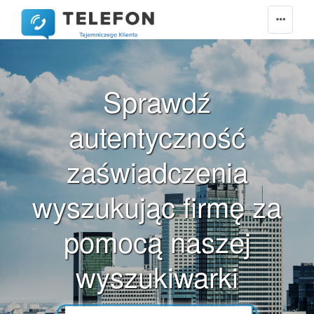
Trzcinica
Trzcinica
Trzcińsko-Zdrój
Trzebiatów
Sprawdź
Trzebiatów
Trzebieszów
autentyczność
Trzebinia
Trzebinia
zaświadczenia
Trzebnica
Trzebownisko
wyszukując firmę za
Trzek
Trzemeszno
pomocą naszej
Tuchola
wyszukiwarki
Tuchomie
Tuchów
Tuczępy