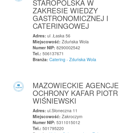
STAROPOLSKA W
Wieczfnia Kościelna
ZAKRESIE WIEDZY
Wielbark
GASTRONOMICZNEJ I
Wieleń
CATERINGOWEJ
Wielgie
Adres:
ul .Łaska 56
Wielichowo
Miejscowość:
Zduńska Wola
Wielichowo
Numer NIP:
8290002542
Tel.:
506137671
Wieliczka
Branża:
Catering - Zduńska Wola
Wieliszew
Wielka Wieś
Wielka Wieś
MAZOWIECKIE AGENCJE
Wielki Klincz
OCHRONY KAFAR PIOTR
Wielki Komorsk
WIŚNIEWSKI
Wielogłowy
Adres:
ul.Słoneczna 11
Wielowieś
Miejscowość:
Zakroczym
Wielowieś
Numer NIP:
5311015012
Tel.:
501795220
Wieluń