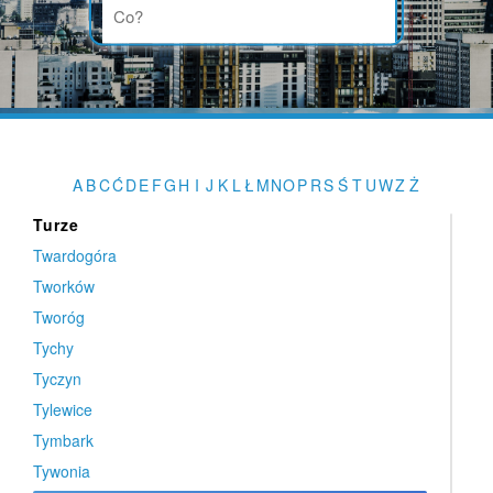
Tulce
Tułowice
Turek
Turek
Turka
Turobin
A
B
C
Ć
D
E
F
G
H
I
J
K
L
Ł
M
N
O
P
R
S
Ś
T
U
W
Z
Ż
Turze
Turze
Twardogóra
Tworków
Tworóg
Tychy
Tyczyn
Tylewice
Tymbark
Tywonia