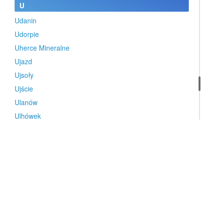
U
Udanin
Udorpie
Uherce Mineralne
Ujazd
Ujsoły
Ujście
Ulanów
Ulhówek
Umiastów
Uniejów
Unisław
Urszulin
Ustka
Ustronie Morskie
Ustroń