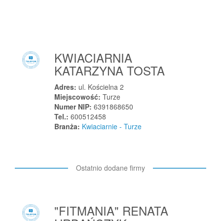
Warszawa
Warszowice
Warta
Wartkowice
KWIACIARNIA
Wasilków
KATARZYNA TOSTA
Wąbrzeźno
Adres:
ul. Kościelna 2
Wądroże Wielkie
Miejscowość:
Turze
Wągrowiec
Numer NIP:
6391868650
Tel.:
600512458
Wąpielsk
Branża:
Kwiaciarnie - Turze
Wąsosz
Wąsosz
Wąwolnica
Ostatnio dodane firmy
Wejherowo
Werbkowice
Wesoła
"FITMANIA" RENATA
Węgierska Górka