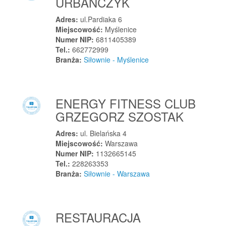
URBAŃCZYK
Węgorzewo
Adres:
ul.Pardiaka 6
Węgorzewo
Miejscowość:
Myślenice
Węgorzyno
Numer NIP:
6811405389
Tel.:
662772999
Węgrowo
Branża:
Siłownie - Myślenice
Węgrów
Węgry
Węgrzce
ENERGY FITNESS CLUB
Węsiory
GRZEGORZ SZOSTAK
Wężerów
Adres:
ul. Bielańska 4
Wiązowna
Miejscowość:
Warszawa
Wiązownica
Numer NIP:
1132665145
Tel.:
228263353
Wiązownica Duża
Branża:
Siłownie - Warszawa
Wiązów
Widna Góra
Widuchowa
RESTAURACJA
Widzino