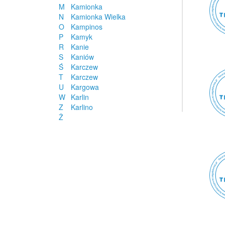
M
Kamionka
N
Kamionka Wielka
O
Kampinos
P
Kamyk
R
Kanie
S
Kaniów
Ś
Karczew
T
Karczew
U
Kargowa
W
Karlin
Z
Karlino
Ż
Karłowice
Karniewo
Karniowice
Karpacz
Karpicko
Karsin
Kartuzy
Kartuzy
Katowice
Kazimierz Biskupi
Kazimierz Dolny