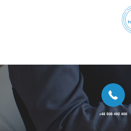
Kazimierza Wielka
Kaźmierz
Kąkolewnica
Kąkolewo
Kąty
Kąty Nowe
Kąty Wrocławskie
Kcynia
Kędzierzyn-Koźle
Kępno
Kętrzyn
Kęty
Kielce
Kielno
Kielno
Kiełczewo
Kiełczów
Kiełczygłów
Kiełpin
Kiełpino
+48 508 492 400
Kiełpino
Kietlin
Kietrz