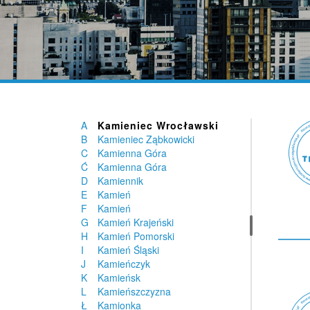
Kalisz Pomorski
Kalonka
Kalwaria Zebrzydowska
Kałduny
Kamesznica
Kamienica
Kamienica
Kamieniec
Kamieniec
A
Kamieniec Wrocławski
B
Kamieniec Ząbkowicki
C
Kamienna Góra
Ć
Kamienna Góra
D
Kamiennik
E
Kamień
F
Kamień
G
Kamień Krajeński
H
Kamień Pomorski
I
Kamień Śląski
J
Kamieńczyk
K
Kamieńsk
L
Kamieńszczyzna
Ł
Kamionka