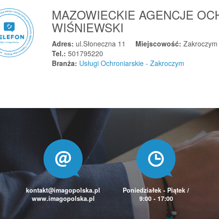
MAZOWIECKIE AGENCJE OC
WIŚNIEWSKI
Adres:
ul.Słoneczna 11
Miejscowość:
Zakroczym
Tel.:
501795220
Branża:
Usługi Ochroniarskie - Zakroczym
kontakt@imagopolska.pl
Poniedziałek - Piątek /
www.imagopolska.pl
9:00 - 17:00