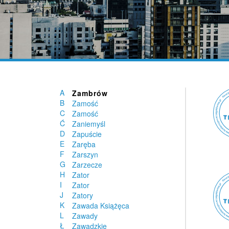
Zakrzów
Zakrzówek
Zakrzówek
Zalesice
Zalesie
Zalesie Górne
Zaleszany
Załęże
Załuski
A
Zambrów
B
Zamość
C
Zamość
Ć
Zaniemyśl
D
Zapuście
E
Zaręba
F
Zarszyn
G
Zarzecze
H
Zator
I
Zator
J
Zatory
K
Zawada Książęca
L
Zawady
Ł
Zawadzkie