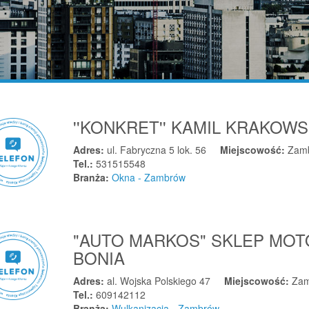
''KONKRET'' KAMIL KRAKOWS
Adres:
ul. Fabryczna 5 lok. 56
Miejscowość:
Zam
Tel.:
531515548
Branża:
Okna - Zambrów
"AUTO MARKOS" SKLEP MO
BONIA
Adres:
al. Wojska Polskiego 47
Miejscowość:
Za
Tel.:
609142112
Branża:
Wulkanizacja - Zambrów