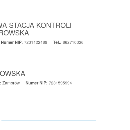
WA STACJA KONTROLI
OROWSKA
Numer NIP:
7231422489
Tel.:
862710326
OROWSKA
ć:
Zambrów
Numer NIP:
7231595994