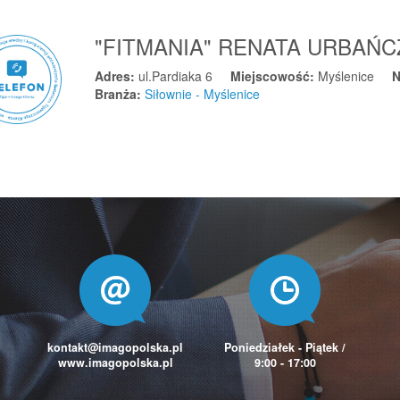
"FITMANIA" RENATA URBAŃ
Adres:
ul.Pardiaka 6
Miejscowość:
Myślenice
N
Branża:
Siłownie - Myślenice
kontakt@imagopolska.pl
Poniedziałek - Piątek /
www.imagopolska.pl
9:00 - 17:00