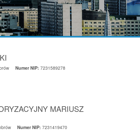
KI
brów
Numer NIP:
7231589278
TORYZACYJNY MARIUSZ
mbrów
Numer NIP:
7231419470