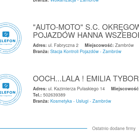
"AUTO-MOTO" S.C. OKRĘGO
POJAZDÓW HANNA WSZEB
Adres:
ul. Fabryczna 2
Miejscowość:
Zambrów
Branża:
Stacja Kontroli Pojazdów - Zambrów
OOCH...LALA ! EMILIA TYB
Adres:
ul. Kazimierza Pułaskiego 14
Miejscowoś
Tel.:
502639389
Branża:
Kosmetyka - Usługi - Zambrów
Ostatnio dodane firmy