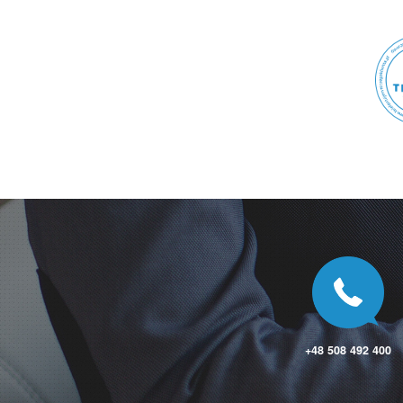
Zembrzyce
Zębice
Zgierz
Zgłobice
Zgorzelec
Zieleniewo
Zieleniewo
Zielona Góra
Zielona Góra
Zielonka
Zielonka
Zielonki
Zielonki
Zieluń
Ziemięcice
Zimnice Wielkie
Złocieniec
Złoczew
Złotniki
Złotniki Kujawskie
+48 508 492 400
Złotokłos
Złotoryja
Złotów