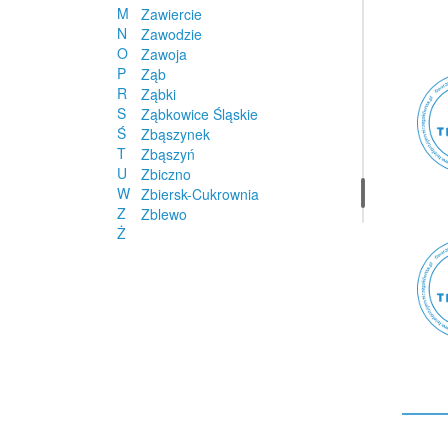
M
Zawiercie
N
Zawodzie
O
Zawoja
P
Ząb
R
Ząbki
S
Ząbkowice Śląskie
Ś
Zbąszynek
T
Zbąszyń
U
Zbiczno
W
Zbiersk-Cukrownia
Z
Zblewo
Ż
Zbludowice
Zbrosławice
Zbuczyn
Zduny
Zduny
Zduny
Zduńska Wola
Zdziechowice Pierwsze
Zdzieszowice
Zelgoszcz
Zelów