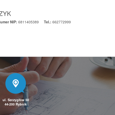
CZYK
umer NIP:
6811405389
Tel.:
662772999
ul. Szczygłów 50
44-200 Rybnik