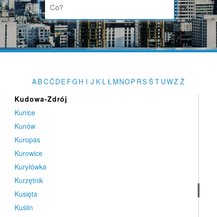
Krzyżowice
Ksawerów
Książ Wielkopolski
Książenice
Książki
Księginice
A
B
C
Ć
D
E
F
G
H
I
J
K
L
Ł
M
N
O
P
R
S
Ś
T
U
W
Z
Ż
Kuczbork-Osada
Kudowa-Zdrój
Kunice
Kunów
Kuropas
Kurowice
Kuryłówka
Kurzętnik
Kusięta
Kuślin