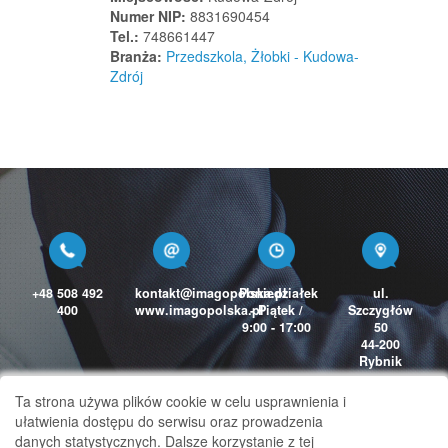
Lubaczów
Numer NIP:
8831690454
Tel.:
748661447
Lubań
Branża:
Przedszkola, Żłobki - Kudowa-
Lubań
Zdrój
Lubartów
Lubasz
Lubawa
Lubenia
Lubice
Lubichowo
Lubicz Dolny
Lubicz Górny
+48 508 492
kontakt@imagopolska.pl
Poniedziałek
ul.
400
www.imagopolska.pl
- Piątek /
Szczygłów
Lubień
9:00 - 17:00
50
44-200
Lubień Kujawski
Rybnik
Lubiewo
Ta strona używa plików cookie w celu usprawnienia i
Lubin
ułatwienia dostępu do serwisu oraz prowadzenia
Lubin
danych statystycznych. Dalsze korzystanie z tej