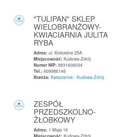
Lipowa
Lipsk
"TULIPAN" SKLEP
Lipsko
WIELOBRANŻOWY-
Lipsko
KWIACIARNIA JULITA
Lipusz
RYBA
Lisi Ogon
Adres:
ul. Kościelna 25A
Lisia Góra
Miejscowość:
Kudowa-Zdrój
Lisia Góra
Numer NIP:
8831606034
Tel.:
609986146
Lisie Jamy
Branża:
Kwiaciarnie - Kudowa-Zdrój
Lisiec Wielki
Lisków
Lisnowo
ZESPÓŁ
Lisów
PRZEDSZKOLNO-
Liszki
ŻŁOBKOWY
Liw
Adres:
1 Maja 16
Lniano
Miejscowość:
Kudowa-Zdrój