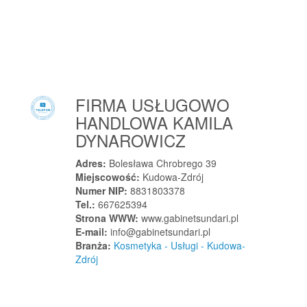
Leśniczówka
Letnica
Lewickie-Stacja
Lewin Brzeski
Lewin Kłodzki
FIRMA USŁUGOWO
Lewniowa
HANDLOWA KAMILA
Leżajsk
DYNAROWICZ
Lębork
Lędziny
Adres:
Bolesława Chrobrego 39
Miejscowość:
Kudowa-Zdrój
Lgota Wielka
Numer NIP:
8831803378
Libiąż
Tel.:
667625394
Strona WWW:
www.gabinetsundari.pl
Lidzbark
E-mail:
info@gabinetsundari.pl
Lidzbark Warmiński
Branża:
Kosmetyka - Usługi - Kudowa-
Ligota
Zdrój
Ligota
Limanowa