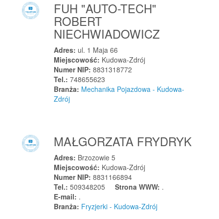
FUH "AUTO-TECH"
Linia
ROBERT
Lipiany
NIECHWIADOWICZ
Lipie
Lipinki
Adres:
ul. 1 Maja 66
Miejscowość:
Kudowa-Zdrój
Lipinki Łużyckie
Numer NIP:
8831318772
Lipinki Szlacheckie
Tel.:
748655623
Lipka
Branża:
Mechanika Pojazdowa - Kudowa-
Zdrój
Lipka
Lipnica
Lipnica Mała
MAŁGORZATA FRYDRYK
Lipnica Murowana
Lipnica Wielka
Adres:
Brzozowie 5
Miejscowość:
Kudowa-Zdrój
Lipno
Numer NIP:
8831166894
Lipno
Tel.:
509348205
Strona WWW:
.
E-mail:
.
Lipno
Branża:
Fryzjerki - Kudowa-Zdrój
Lipowa